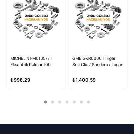
MICHELIN FM010577 |
GMB GKR0006 | Triger
Eksantrik Rulman Kiti
Seti Clio / Sandero / Logan
(Triger Seti) Kangoo Thalia
/ Modus / Twingo 1.2 16V
Logan I II Sandero I II Clio II
01 -
₺998,29
₺1.400,59
III Modus Twingo I