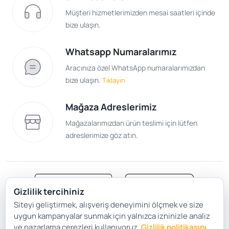
Müşteri hizmetlerimizden mesai saatleri içinde
bize ulaşın.
Whatsapp Numaralarımız
Aracınıza özel WhatsApp numaralarımızdan
bize ulaşın.
Tıklayın
Mağaza Adreslerimiz
Mağazalarımızdan ürün teslimi için lütfen
adreslerimize göz atın.
Gizlilik tercihiniz
Siteyi geliştirmek, alışveriş deneyimini ölçmek ve size
Satış Sözleşmesi
Gizlilik ve Güvenlik
uygun kampanyalar sunmak için yalnızca izninizle analiz
Gizlilik Politikası
Çerez Tercihleri
ve pazarlama çerezleri kullanıyoruz.
Gizlilik politikasını