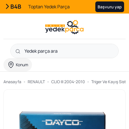
B4B
Toptan Yedek Parça
Başvuru yap
Konum
Anasayfa
RENAULT
CLIO III 2004-2010
Triger Ve Kayış Sist