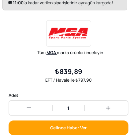
🚚
11:00
’a kadar verilen siparişleriniz aynı gün kargoda!
Tüm
MGA
marka ürünleri inceleyin
₺839,89
EFT / Havale ile ₺797,90
Adet
Gelince Haber Ver