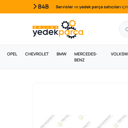
B4B
Servisler
ve
yedek parça satıcıları
için
OPEL
CHEVROLET
BMW
MERCEDES-
VOLKSW
BENZ