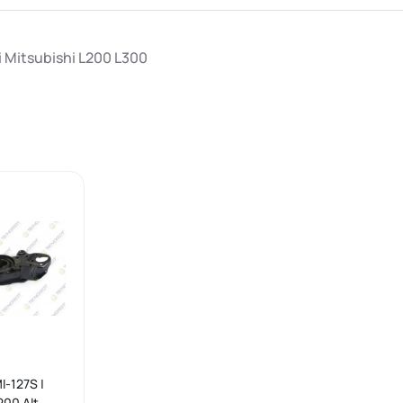
i Mitsubishi L200 L300
-127S |
200 Alt