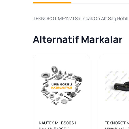
TEKNOROT MI-127 | Salıncak Ön Alt Sağ Rotill
Alternatif Markalar
KAUTEK MI-BS006 |
TEKNOROT MI
Kau-Mı-Bs006 /
Mitsubishi L-