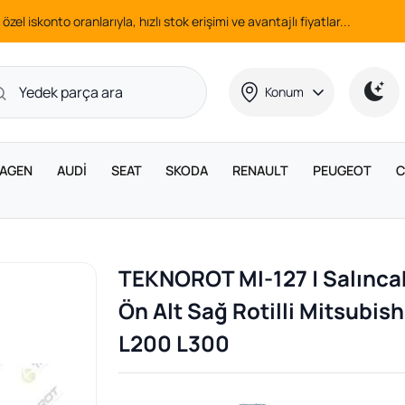
 özel iskonto oranlarıyla, hızlı stok erişimi ve avantajlı fiyatlar...
Konum
AGEN
AUDİ
SEAT
SKODA
RENAULT
PEUGEOT
C
TEKNOROT MI-127 | Salınca
Ön Alt Sağ Rotilli Mitsubish
L200 L300