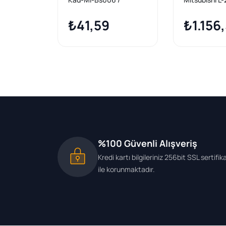
Mitsubishi L-200 > 00
Salıncak Roti
Salıncak Burcu Alt
₺41,59
₺1.156
%100 Güvenli Alışveriş
Kredi kartı bilgileriniz 256bit SSL sertifik
ile korunmaktadır.