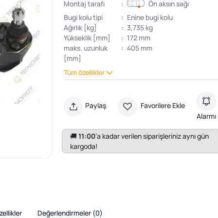
Montaj tarafı
:
Ön aksın sağı
Bugi kolu tipi
:
Enine bugi kolu
Ağırlık [kg]
:
3,735 kg
Yükseklik [mm]
:
172 mm
maks. uzunluk
:
405 mm
[mm]
Tüm özellikler
Paylaş
Favorilere Ekle
Alarmı
🚚
11:00
’a kadar verilen siparişleriniz aynı gün
kargoda!
ellikler
Değerlendirmeler (
0
)