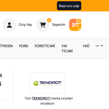
Başvuru yap
Ürün sayısı
0
Araç sayısı
0
Giriş Yap
Sepetim
İTROEN
FORD
FORDTİCARİ
VW
YAĞ
TİCARİ
k
i
Tüm
TEKNOROT
marka ürünleri
inceleyin