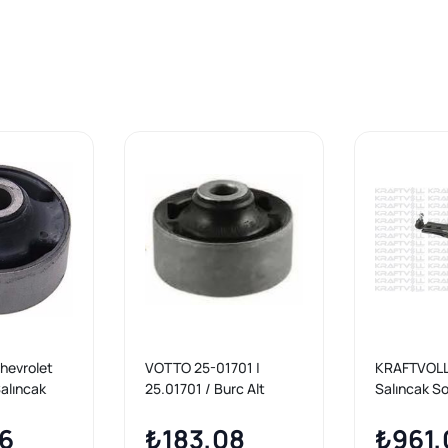
Chevrolet
VOTTO 25-01701 |
KRAFTVOLL
Salıncak
25.01701 / Burc Alt
Salıncak S
003-2011 |
Salıncak Dıs (Chevrolet:
Aveo Kalos
46
Kalos 20202 > / Aveo
₺183,08
₺961,