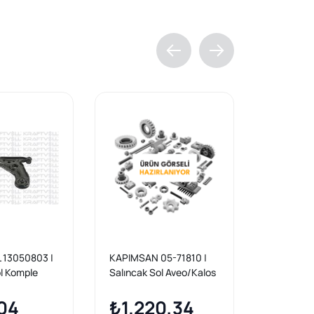
 13050803 |
KAPIMSAN 05-71810 |
VOTTO 25
ol Komple
Salıncak Sol Aveo/Kalos
25.01501 /
 T200 T250
Hatchback
Sol (Chev
04
T200/T250/T255,
₺1.220,34
> / Aveo 
₺1.2