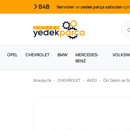
B4B
Servisler
ve
yedek parça satıcıları
için
OPEL
CHEVROLET
BMW
MERCEDES-
VOLKSW
BENZ
Anasayfa
CHEVROLET
AVEO
Ön Takım ve S