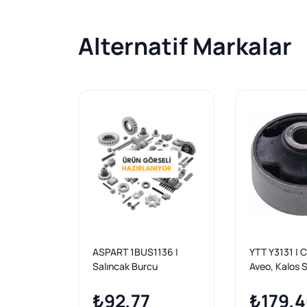
Alternatif Markalar
ASPART 1BUS1136 |
YTT Y3131 | 
Salıncak Burcu
Aveo, Kalos 
Chevrolet Aveo / Kalos
Arka Burcu 2
04 > Ön Büyük
₺92,77
1 Adet
₺179,