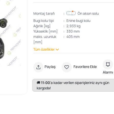
Montaj tarafı
:
Ön aksın solu
Bugi kolu tipi
:
Enine bugi kolu
Ağırlık [kg]
:
2,933 kg
Yükseklik [mm]
:
330 mm
maks. uzunluk
:
405 mm
[mm]
Tüm özellikler
Paylaş
Favorilere Ekle
Alarmı
🚚
11:00
’a kadar verilen siparişleriniz aynı gün
kargoda!