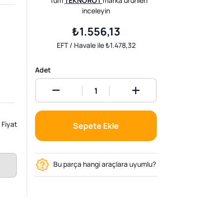
Tüm
TEKNOROT
marka ürünleri
inceleyin
₺1.556,13
EFT / Havale ile ₺1.478,32
Adet
Fiyat
Sepete Ekle
Bu parça hangi araçlara uyumlu?