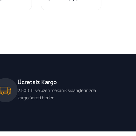
Sedan T200/T250/T255
Ücretsiz Kargo
2.500 TL ve üzeri mekanik siparişlerinizde
kargo ücreti bizden.