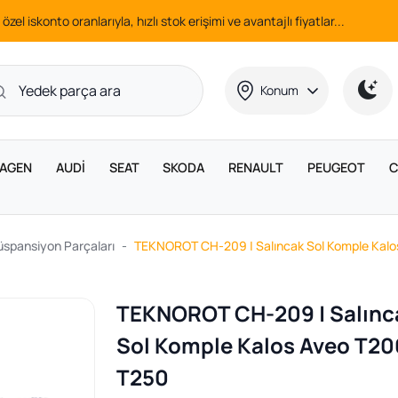
 özel iskonto oranlarıyla, hızlı stok erişimi ve avantajlı fiyatlar...
Konum
AGEN
AUDİ
SEAT
SKODA
RENAULT
PEUGEOT
C
üspansiyon Parçaları
TEKNOROT CH-209 | Salıncak Sol Komple Kalo
TEKNOROT CH-209 | Salınc
Sol Komple Kalos Aveo T20
T250