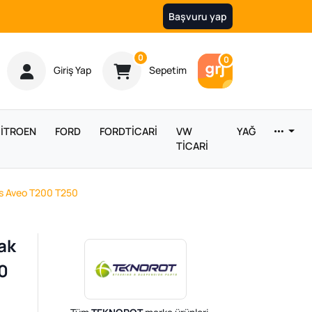
Başvuru yap
Ürün sayısı
0
Araç sayısı
0
Giriş Yap
Sepetim
İTROEN
FORD
FORDTİCARİ
VW
YAĞ
TİCARİ
s Aveo T200 T250
ak
0