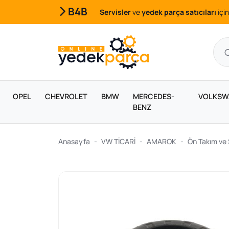
B4B
Servisler
ve
yedek parça satıcıları
için
OPEL
CHEVROLET
BMW
MERCEDES-
VOLKSW
BENZ
Anasayfa
VW TİCARİ
AMAROK
Ön Takım ve