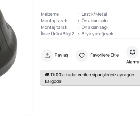
Malzeme
:
Lastik/Metal
Montaj tarafı
:
Ön aksın solu
Montaj tarafı
:
Ön aksın sağı
İlave Ürün/Bilgi 2
:
Bilya yatağı yok
Paylaş
Favorilere Ekle
Alarmı
🚚
11:00
’a kadar verilen siparişleriniz aynı gün
kargoda!