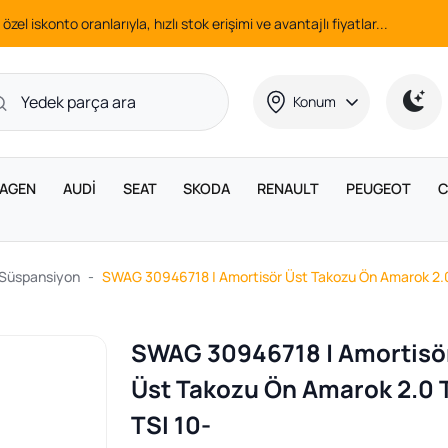
 özel iskonto oranlarıyla, hızlı stok erişimi ve avantajlı fiyatlar...
Konum
AGEN
AUDİ
SEAT
SKODA
RENAULT
PEUGEOT
C
 Süspansiyon
SWAG 30946718 | Amortisör Üst Takozu Ön Amarok 2.0
SWAG 30946718 | Amortisö
Üst Takozu Ön Amarok 2.0 
TSI 10-