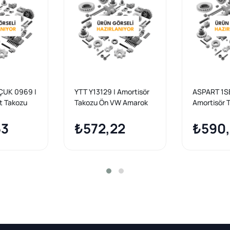
UK 0969 |
YTT Y13129 | Amortisör
ASPART 1SB
t Takozu
Takozu Ön VW Amarok
Amortisör 
 -
2010- 2H0412331B 2.0
Ön Amarok
63
TDI, makaralı yataksız
₺572,22
₺590