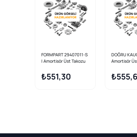
FORMPART 29407011-S
DOĞRU KAUÇ
| Amortisör Üst Takozu
Amortisör Üs
On Amarok 10 >
On Amarok 10
₺551,30
₺555,