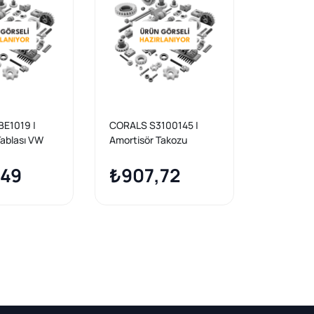
E1019 |
CORALS S3100145 |
CORTECO 
Tablası VW
Amortisör Takozu
Ön Amort
Amarok
Amarok 10
,49
₺907,72
2H04123
₺937