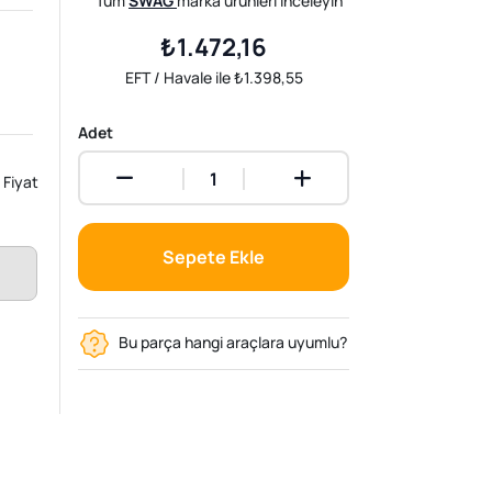
Tüm
SWAG
marka ürünleri inceleyin
₺1.472,16
EFT / Havale ile ₺1.398,55
Adet
Fiyat
Sepete Ekle
Bu parça hangi araçlara uyumlu?