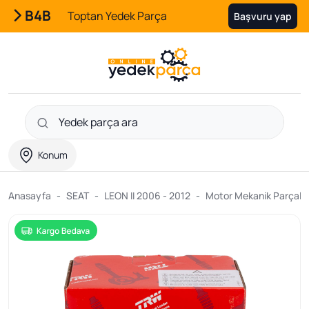
B4B
Toptan Yedek Parça
Başvuru yap
Konum
Anasayfa
SEAT
LEON II 2006 - 2012
Motor Mekanik Parçalar