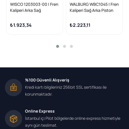
WISCO 1203003-00 | Fren
WALBURG WBC1045 | Fren
Kaliperi Arka Sağ
Kaliperi Sağ Arka Piston
(Motorsuz) VW Golf5
38mm Disk 253mm Golf V-
1.6Tdı 03 >
VI 1.6 TDI 2003-2013 /
₺1.923,34
₺2.223,11
Jetta IV 1.6 TDI 2011-/ A3
1.6 TDI 2003-2012 /
Scirocco 1.4 TSI 2015-/
Yeti 1.6 TDI 2009-/
Octavia 1.6 TDI 2004-2012
| 1 Adet
%100 Güvenli Alışveriş
Kredi kartı bilgileriniz 256bit SSL sertifikası ile
korunmaktadır.
Online Express
İstanbul içi Pilot bölgelerde online express hizmetiyle
aynı gün teslimat.