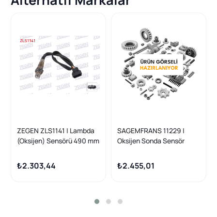
ZEGEN ZLS1141 | Lambda
SAGEMFRANS 11229 |
(Oksijen) Sensörü 490 mm
Oksijen Sonda Sensör
Clio IV 1.5 DCI (K9k 612-
Renault Megane IV
628) 12-/ Megane IV
Talisman Scenic IV Gr
₺2.303,44
₺2.455,01
1.6İ-1.6 DCI (M5m 450)
16-/ Qashqai 1.6 DCI
(R9m) 14-/ Duster 1.5 DCI
(K9k 884-892) 10-/ C
(W205) C 200 D Bluetec