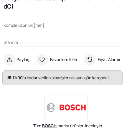
dCi
Komple uzunluk [mm]
:
514 mm
Paylaş
Favorilere Ekle
Fiyat Alarmı
🚚
11:00
’a kadar verilen siparişleriniz aynı gün kargoda!
Tüm
BOSCH
marka ürünleri inceleyin