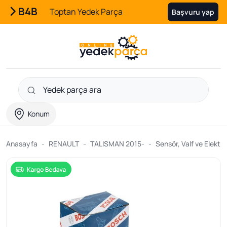
B4B
Toptan Yedek Parça
Başvuru yap
Konum
Anasayfa
RENAULT
TALISMAN 2015-
Sensör, Valf ve Elektri