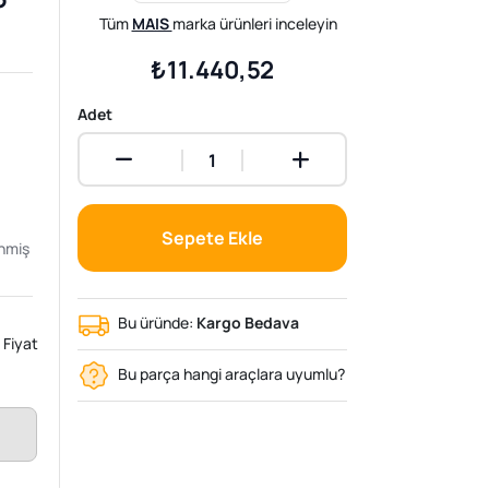
Tüm
MAIS
marka ürünleri inceleyin
₺11.440,52
Adet
Sepete Ekle
enmiş
Bu üründe:
Kargo Bedava
Fiyat
Bu parça hangi araçlara uyumlu?