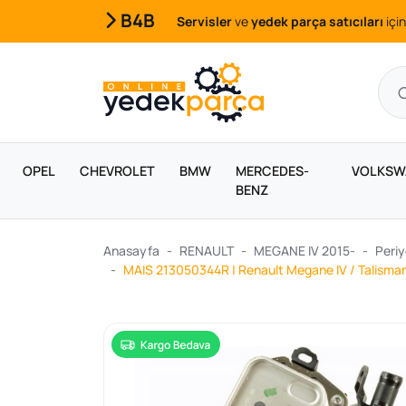
B4B
Servisler
ve
yedek parça satıcıları
için
OPEL
CHEVROLET
BMW
MERCEDES-
VOLKSW
BENZ
Anasayfa
RENAULT
MEGANE IV 2015-
Periy
MAIS 213050344R | Renault Megane IV / Talisman 