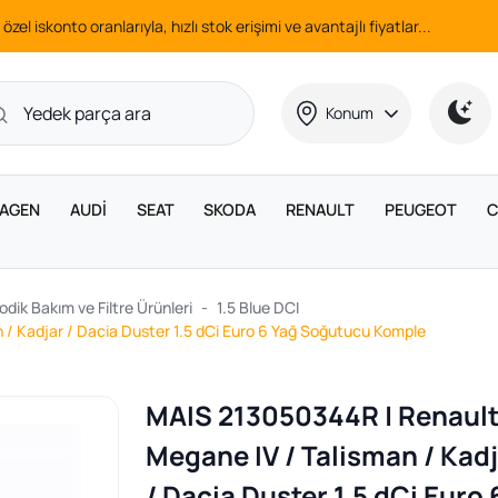
 özel iskonto oranlarıyla, hızlı stok erişimi ve avantajlı fiyatlar...
Konum
AGEN
AUDİ
SEAT
SKODA
RENAULT
PEUGEOT
C
odik Bakım ve Filtre Ürünleri
1.5 Blue DCI
/ Kadjar / Dacia Duster 1.5 dCi Euro 6 Yağ Soğutucu Komple
MAIS 213050344R | Renaul
Megane IV / Talisman / Kad
/ Dacia Duster 1.5 dCi Euro 