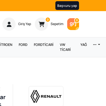
Başvuru yap
Ürün sayısı
0
Araç sayısı
0
Giriş Yap
Sepetim
İTROEN
FORD
FORDTİCARİ
VW
YAĞ
TİCARİ
t
jar
6