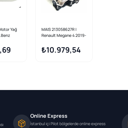
Motor Yağ
MAIS 213058627R |
.Benz
Renault Megane 4 2019-
Om608
1.5 dCi Euro 6 Yağ
r
,69
Soğutucu Komple
₺10.979,54
Online Express
İstanbul içi Pilot bölgelerde online express
ası