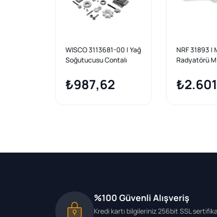
WISCO 3113681-00 | Yağ
NRF 31893 | 
Soğutucusu Contalı
Radyatörü M
Nissan Nv250 Qashqai 2
W177- CLA 
X61 13 >
₺987,62
A213058627
₺2.601
%100 Güvenli Alışveriş
Kredi kartı bilgileriniz 256bit SSL sertifik