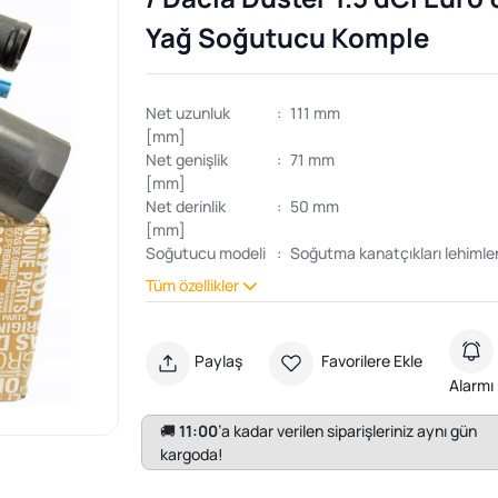
Yağ Soğutucu Komple
Net uzunluk
:
111 mm
[mm]
Net genişlik
:
71 mm
[mm]
Net derinlik
:
50 mm
[mm]
Soğutucu modeli
:
Soğutma kanatçıkları lehiml
Tüm özellikler
Paylaş
Favorilere Ekle
Alarmı
🚚
11:00
’a kadar verilen siparişleriniz aynı gün
kargoda!