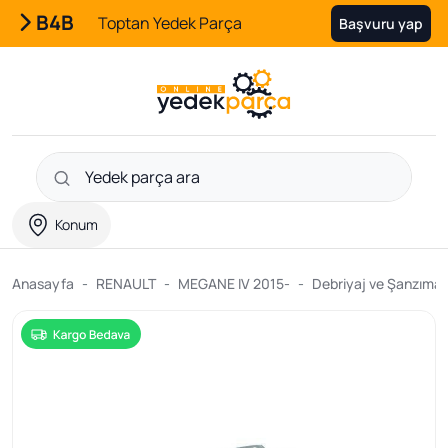
B4B
Toptan Yedek Parça
Başvuru yap
Konum
Anasayfa
RENAULT
MEGANE IV 2015-
Debriyaj ve Şanzıman