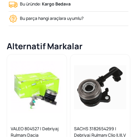
Bu üründe:
Kargo Bedava
Bu parça hangi araçlara uyumlu?
Alternatif Markalar
VALEO 804527 | Debriyaj
SACHS 3182654299 |
Rulmanı Dacia
Debriyaj Rulmanı Clio II,III,V