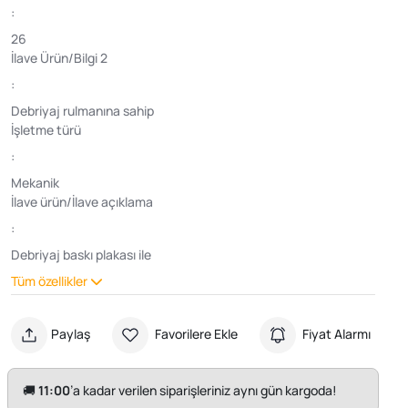
:
26
İlave Ürün/Bilgi 2
:
Debriyaj rulmanına sahip
İşletme türü
:
Mekanik
İlave ürün/İlave açıklama
:
Debriyaj baskı plakası ile
Tüm özellikler
Paylaş
Favorilere Ekle
Fiyat Alarmı
🚚
11:00
’a kadar verilen siparişleriniz aynı gün kargoda!