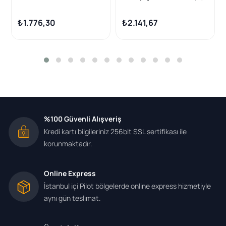
Dokker/Duster/Lodgy/Log
Fluence Duster 10-18
an 1.5 dCi
Dokker 12-Nissan Juke 12-
₺1.776,30
₺2.141,67
1.5 DCI 1.6
%100 Güvenli Alışveriş
Kredi kartı bilgileriniz 256bit SSL sertifikası ile
korunmaktadır.
Online Express
İstanbul içi Pilot bölgelerde online express hizmetiyle
aynı gün teslimat.