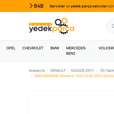
B4B
Servisler
ve
yedek parça satıcıları
için
OPEL
CHEVROLET
BMW
MERCEDES-
VOLKSW
BENZ
Anasayfa
RENAULT
KOLEOS 2017-
Ön Takım
SNR KB66848 | Nissan X-Trail 1.6 dCi 2014 Sonras