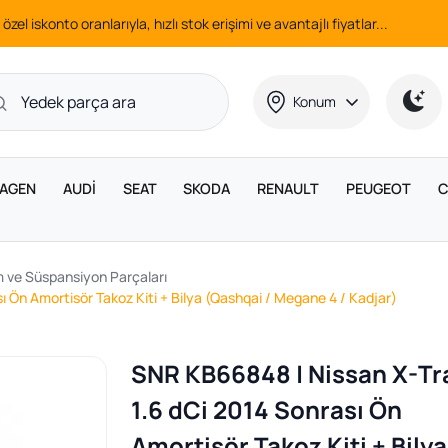
 özel iskonto oranlarıyla, hızlı stok erişimi ve avantajlı fiyatlar...
Konum
AGEN
AUDİ
SEAT
SKODA
RENAULT
PEUGEOT
C
 ve Süspansiyon Parçaları
ı Ön Amortisör Takoz Kiti + Bilya (Qashqai / Megane 4 / Kadjar)
SNR KB66848 | Nissan X-Tra
1.6 dCi 2014 Sonrası Ön
Amortisör Takoz Kiti + Bilya