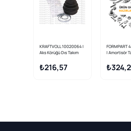
KRAFTVOLL 10020064 |
FORMPART 4
Aks Körüğü Dıs Takım
| Amortisör 
Primera 2.0 96 > 01
Sağ Sol Niss
₺216,57
II Renault M
₺324,
Kadjar Talis
1.5 DCI