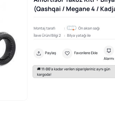
(Qashqai / Megane 4 / Kadj
Montaj tarafı
:
Ön aksın sağı
İlave Ürün/Bilgi 2
:
Bilya yatağı ile
Paylaş
Favorilere Ekle
Alarmı
🚚
11:00
’a kadar verilen siparişleriniz aynı gün
kargoda!