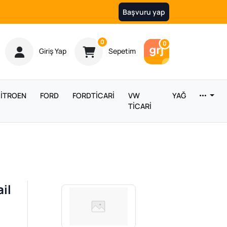
Başvuru yap
Ürün sayısı
0
Araç sayısı
0
Giriş Yap
Sepetim
İTROEN
FORD
FORDTİCARİ
VW
YAĞ
TİCARİ
il