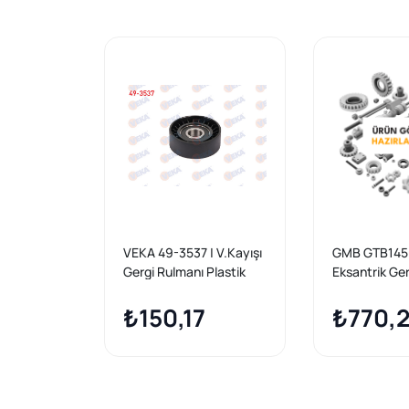
VEKA 49-3537 | V.Kayışı
GMB GTB1450
Gergi Rulmanı Plastik
Eksantrik Ge
Renault Clio II (Bb0 / 1 /
Clio IV / Logan
2,Cb0 / 1 / 2) 1.5 DCI
₺150,17
Sandero II / 
₺770,
65X26 1998-2005
Lodgy / Kang
-