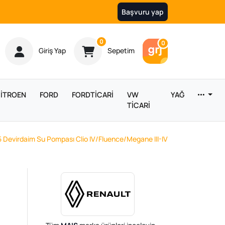
Başvuru yap
Ürün sayısı
0
Araç sayısı
0
Giriş Yap
Sepetim
İTROEN
FORD
FORDTİCARİ
VW
YAĞ
TİCARİ
5 Devirdaim Su Pompası Clio IV/Fluence/Megane III-IV