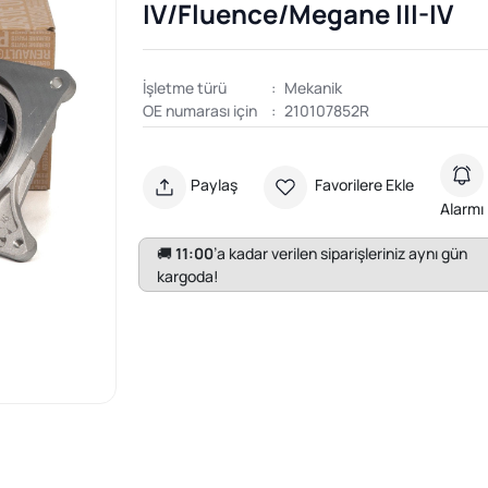
IV/Fluence/Megane III-IV
İşletme türü
:
Mekanik
OE numarası için
:
210107852R
Paylaş
Favorilere Ekle
Alarmı
🚚
11:00
’a kadar verilen siparişleriniz aynı gün
kargoda!