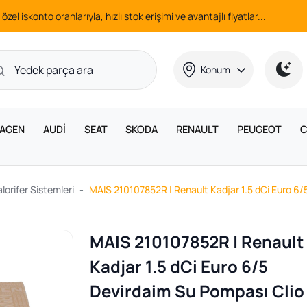
 özel iskonto oranlarıyla, hızlı stok erişimi ve avantajlı fiyatlar...
Konum
AGEN
AUDİ
SEAT
SKODA
RENAULT
PEUGEOT
C
orifer Sistemleri
MAIS 210107852R | Renault Kadjar 1.5 dCi Euro 6/
MAIS 210107852R | Renault
Kadjar 1.5 dCi Euro 6/5
Devirdaim Su Pompası Clio