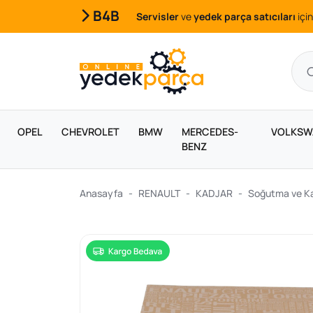
B4B
Servisler
ve
yedek parça satıcıları
için
OPEL
CHEVROLET
BMW
MERCEDES-
VOLKSW
BENZ
Anasayfa
RENAULT
KADJAR
Soğutma ve Kal