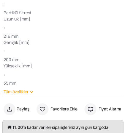
:
Partikül filtresi
Uzunluk [mm]
:
216 mm
Genişlik [mm]
:
200 mm
Yükseklik [mm]
:
35 mm
Tüm özellikler
Paylaş
Favorilere Ekle
Fiyat Alarmı
🚚
11:00
’a kadar verilen siparişleriniz aynı gün kargoda!