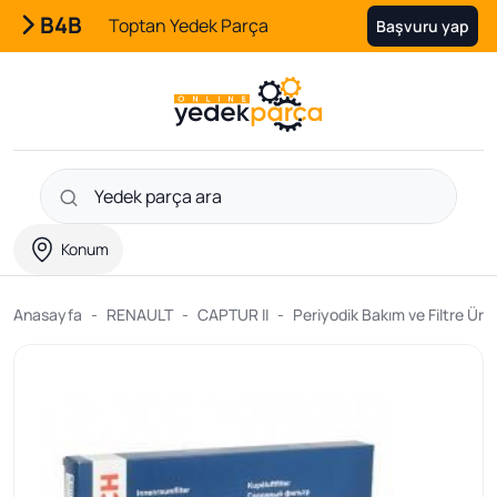
B4B
Toptan Yedek Parça
Başvuru yap
Konum
Anasayfa
RENAULT
CAPTUR II
Periyodik Bakım ve Filtre Ürün