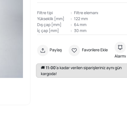
Filtre tipi
:
Filtre elemanı
Yükseklik [mm]
:
122 mm
Dış çap [mm]
:
64 mm
İç çap [mm]
:
30 mm
Paylaş
Favorilere Ekle
Alarmı
🚚
11:00
’a kadar verilen siparişleriniz aynı gün
kargoda!