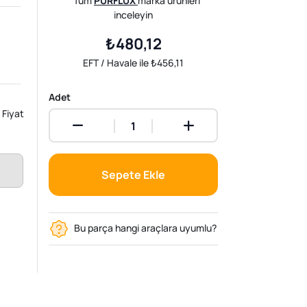
Tüm
PURFLUX
marka ürünleri
inceleyin
₺480,12
EFT / Havale ile ₺456,11
Adet
Fiyat
Sepete Ekle
Bu parça hangi araçlara uyumlu?