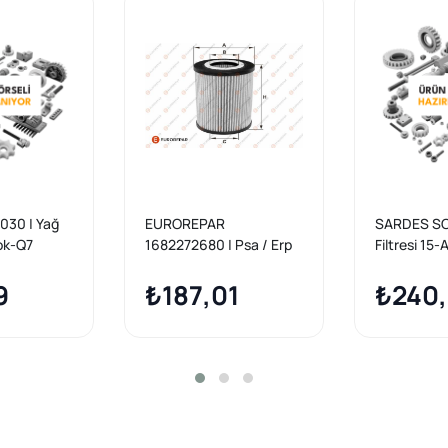
030 | Yağ
EUROREPAR
SARDES SO1
rok-Q7
1682272680 | Psa / Erp
Filtresi 15
Crte-Czza-
Yağ Filtresi Porsche
Q7 3.0 TDI 
 15 -
9
(9A719840520) Vag
₺187,01
₺240
(059115561G)