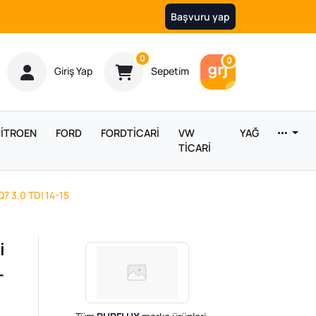
Başvuru yap
Ürün sayısı
0
Araç sayısı
0
Giriş Yap
Sepetim
İTROEN
FORD
FORDTİCARİ
VW
YAĞ
TİCARİ
Q7 3.0 TDI 14-15
i
-