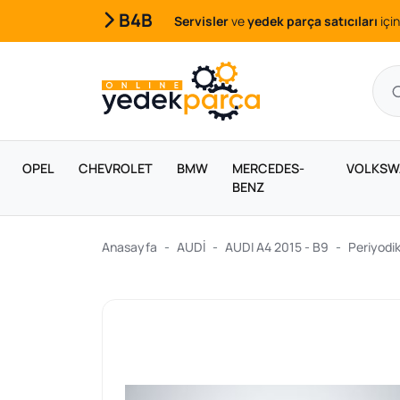
B4B
Servisler
ve
yedek parça satıcıları
için
OPEL
CHEVROLET
BMW
MERCEDES-
VOLKSW
BENZ
Anasayfa
AUDİ
AUDI A4 2015 - B9
Periyodik