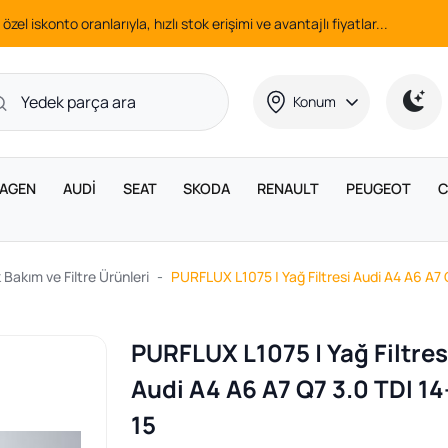
 özel iskonto oranlarıyla, hızlı stok erişimi ve avantajlı fiyatlar...
Konum
AGEN
AUDİ
SEAT
SKODA
RENAULT
PEUGEOT
C
 Bakım ve Filtre Ürünleri
PURFLUX L1075 | Yağ Filtresi Audi A4 A6 A7 
PURFLUX L1075 | Yağ Filtres
Audi A4 A6 A7 Q7 3.0 TDI 14
15