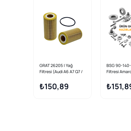
GRAT 26205 | Yağ
BSG 90-140-
Filtresi (Audi A6 A7 Q7 /
Filtresi Ama
VW Toureg II 3.0 TDI
Ddxb-Ddxc-
2014 -)
₺150,89
Cvmb 3,0 TDI
₺151,8