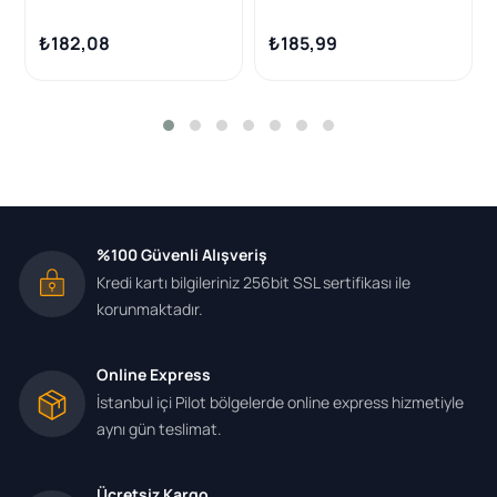
Peugeot 307-407 /
2.0 TDCI 03-
Citroen C4-C5 2.0 HDI /
₺182,08
₺185,99
Volvo S40-V50-C30-C70
%100 Güvenli Alışveriş
Kredi kartı bilgileriniz 256bit SSL sertifikası ile
korunmaktadır.
Online Express
İstanbul içi Pilot bölgelerde online express hizmetiyle
aynı gün teslimat.
Ücretsiz Kargo