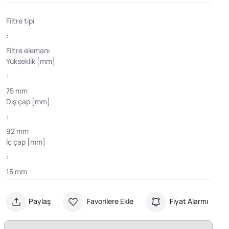
Filtre tipi
:
Filtre elemanı
Yükseklik [mm]
:
75 mm
Dış çap [mm]
:
92 mm
İç çap [mm]
:
15 mm
Paylaş
Favorilere Ekle
Fiyat Alarmı