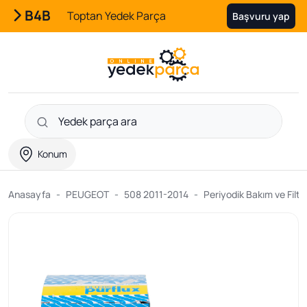
B4B
Toptan Yedek Parça
Başvuru yap
Konum
Anasayfa
PEUGEOT
508 2011-2014
Periyodik Bakım ve Filtr