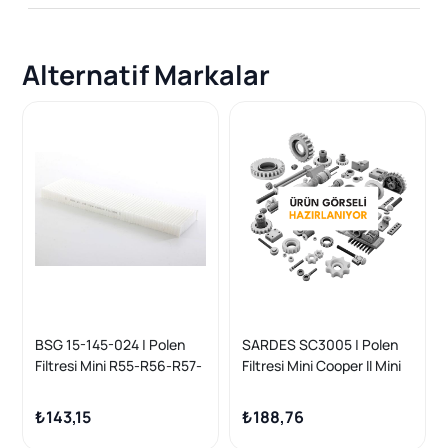
Alternatif Markalar
BSG 15-145-024 | Polen
SARDES SC3005 | Polen
Filtresi Mini R55-R56-R57-
Filtresi Mini Cooper II Mini
R58-R59-R60-R61 Bm 06-
One II 16 06 -
16
₺143,15
₺188,76