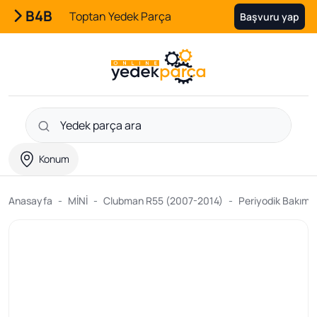
B4B
Toptan Yedek Parça
Başvuru yap
Konum
Anasayfa
MİNİ
Clubman R55 (2007-2014)
Periyodik Bakım ve