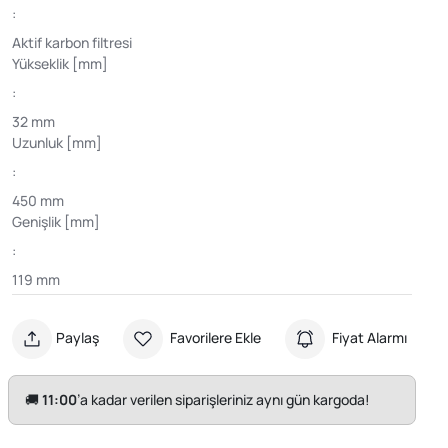
:
Aktif karbon filtresi
Yükseklik [mm]
:
32 mm
Uzunluk [mm]
:
450 mm
Genişlik [mm]
:
119 mm
Paylaş
Favorilere Ekle
Fiyat Alarmı
🚚
11:00
’a kadar verilen siparişleriniz aynı gün kargoda!