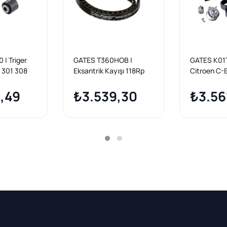
| Triger
GATES T360HOB |
GATES K01
 301 308
Eksantrik Kayışı 118Rp
Citroen C-E
 Berlingo
160Ht / 1 Citroen C
Benzinli Tri
4 C-Elysee
,49
Elysee 1.2Vtı 12 C3 III 16
₺3.539,30
₺3.56
P208