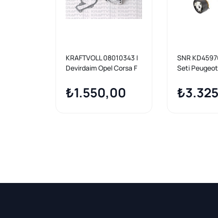
KRAFTVOLL 08010343 |
SNR KD45970 
Devirdaim Opel Corsa F
Seti Peugeot
Crossland X Peugeot
5008 Citroen
208 308 II 2008 3008
₺1.550,00
Partner C1 C
₺3.325
5008 Partner Tepee
Opel Corsa
Berlingo C3 I