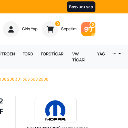
Başvuru yap
Ürün sayısı
0
Araç sayısı
0
Giriş Yap
Sepetim
İTROEN
FORD
FORDTİCARİ
VW
YAĞ
TİCARİ
d 108 208 301 308 508 2008
2
 F