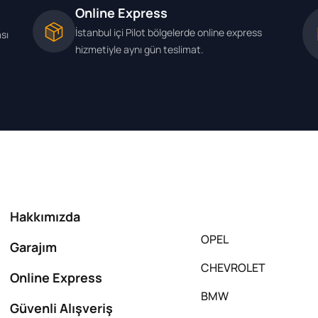
Online Express
İstanbul içi Pilot bölgelerde online express
ası
hizmetiyle aynı gün teslimat.
Hakkımızda
OPEL
Garajım
CHEVROLET
Online Express
BMW
Güvenli Alışveriş