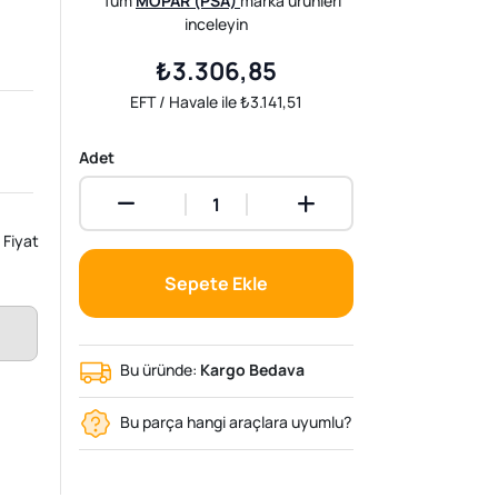
Tüm
MOPAR (PSA)
marka ürünleri
inceleyin
₺3.306,85
EFT / Havale ile ₺3.141,51
Adet
Fiyat
Sepete Ekle
Bu üründe:
Kargo Bedava
Bu parça hangi araçlara uyumlu?