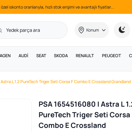
 özel iskonto oranlarıyla, hızlı stok erişimi ve avantajlı fiyatlar...
Konum
AGEN
AUDİ
SEAT
SKODA
RENAULT
PEUGEOT
C
Astra L 1.2 PureTech Triger Seti Corsa F Combo E Crossland Grandlan
PSA 1654516080 | Astra L 1.
PureTech Triger Seti Corsa
Combo E Crossland