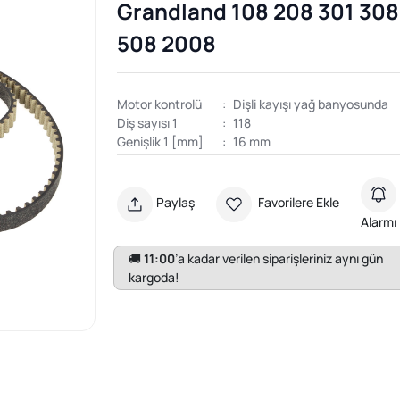
Grandland 108 208 301 308
508 2008
Motor kontrolü
:
Dişli kayışı yağ banyosunda
Diş sayısı 1
:
118
Genişlik 1 [mm]
:
16 mm
Paylaş
Favorilere Ekle
Alarmı
🚚
11:00
’a kadar verilen siparişleriniz aynı gün
kargoda!