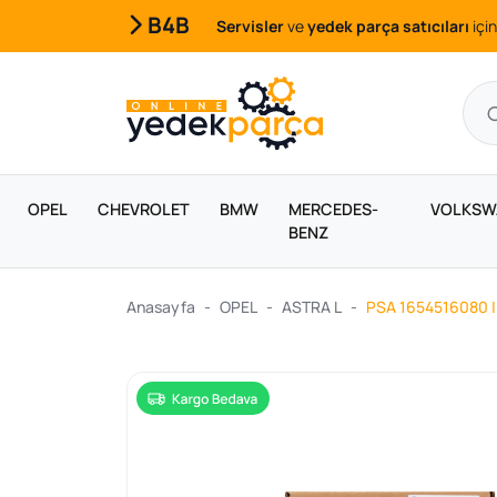
B4B
Servisler
ve
yedek parça satıcıları
için
OPEL
CHEVROLET
BMW
MERCEDES-
VOLKSW
BENZ
Anasayfa
OPEL
ASTRA L
PSA 1654516080 | 