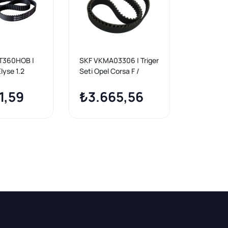
T360HOB |
SKF VKMA03306 | Triger
DAYCO KBI
lyse 1.2
Seti Opel Corsa F /
Seti 208 
ger Seti
Crossland / Grandland X
508 5008
1,59
1.2
₺3.665,56
Cactus C 
₺4.2
Ds4 (118D