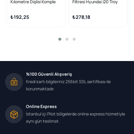
Kılometre Dişlisi Komple
Filtresi Hyundai i20 Troy
Kia Besta / Mazda E2200
11-,i20 09-
₺192,25
₺278,18
%100 Güvenli Alışveriş
Kredi kartı bilgileriniz 256bit SSL sertifikası ile
korunmaktadır.
Online Express
İstanbul içi Pilot bölgelerde online express hizmetiyle
aynı gün teslimat.