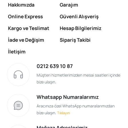
Hakkımızda
Garajım
Online Express
Güvenli Alışveriş
Kargo ve Teslimat
Hesap Bilgilerimiz
İade ve Değişim
Sipariş Takibi
İletişim
0212 639 10 87
Müşteri hizmetlerimizden mesai saatleri içinde
bize ulaşın.
Whatsapp Numaralarımız
Aracınıza özel WhatsApp numaralarımızdan
bize ulaşın.
Tıklayın
Mağaza Adreslerimiz