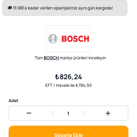
🚚
11:00
’a kadar verilen siparişleriniz aynı gün kargoda!
Tüm
BOSCH
marka ürünleri inceleyin
₺826,24
EFT / Havale ile ₺784,93
Adet
Sepete Ekle