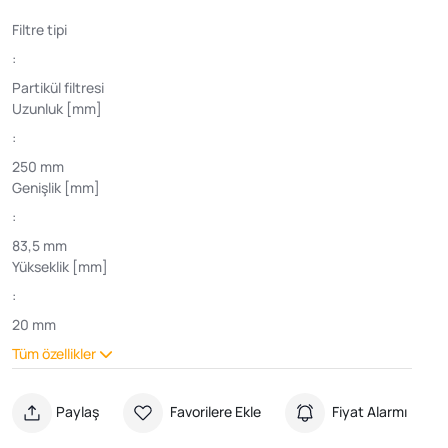
Filtre tipi
:
Partikül filtresi
Uzunluk [mm]
:
250 mm
Genişlik [mm]
:
83,5 mm
Yükseklik [mm]
:
20 mm
Tüm özellikler
Paylaş
Favorilere Ekle
Fiyat Alarmı