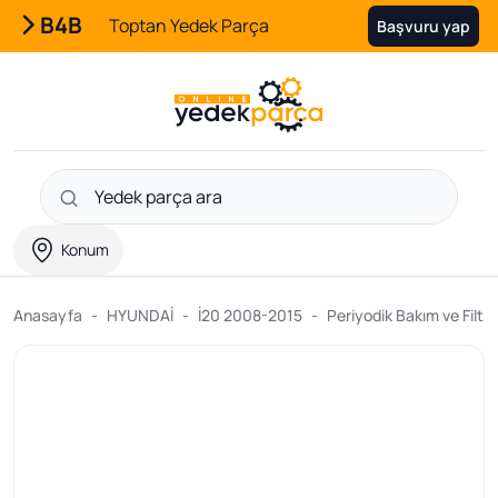
B4B
Toptan Yedek Parça
Başvuru yap
Konum
Anasayfa
HYUNDAİ
İ20 2008-2015
Periyodik Bakım ve Filtre