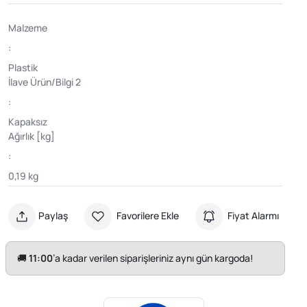
Malzeme
:
Plastik
İlave Ürün/Bilgi 2
:
Kapaksız
Ağırlık [kg]
:
0,19 kg
Paylaş
Favorilere Ekle
Fiyat Alarmı
🚚
11:00
’a kadar verilen siparişleriniz aynı gün kargoda!