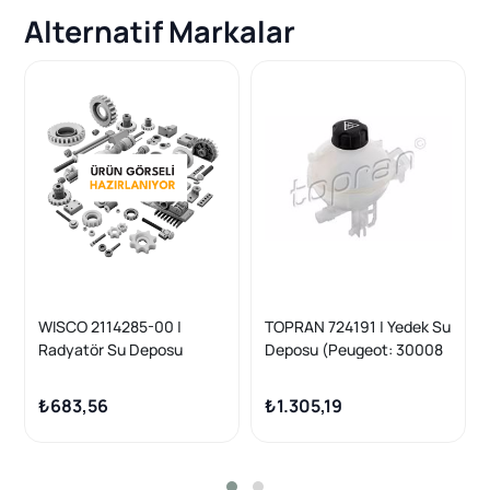
Alternatif Markalar
WISCO 2114285-00 |
TOPRAN 724191 | Yedek Su
Radyatör Su Deposu
Deposu (Peugeot: 30008
Kapaksız Sensörsüz Opel
II-308 II-5008 II-Partner-
Astra L Combo E
Rifter) (Citroen:Berlingo-
₺683,56
₺1.305,19
Grandland X 1.2-1.5T 17-
C4 Picasso)