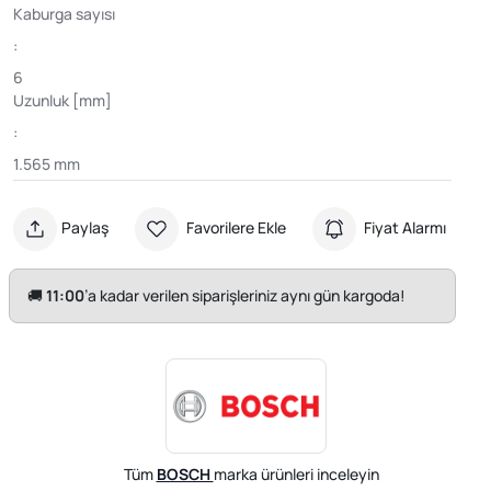
Kaburga sayısı
:
6
Uzunluk [mm]
:
1.565 mm
Paylaş
Favorilere Ekle
Fiyat Alarmı
🚚
11:00
’a kadar verilen siparişleriniz aynı gün kargoda!
Tüm
BOSCH
marka ürünleri inceleyin