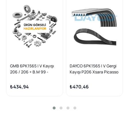
GMB 6PK1565 | V Kayışı
DAYCO 6PK1565 | V Gergi
206 / 206 + B.M 99 -
Kayışı P206 Xsara Picasso
Partner II Berlingo II Bipper
Nemo 1.4 8V / 1.6 16V
₺434,94
₺470,46
Klimalı