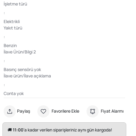
İşletme türü
:
Elektrikli
Yakıt türü
:
Benzin
İlave Ürün/Bilgi 2
:
Basınç sensörü yok
İlave ürün/İlave açıklama
:
Conta yok
Paylaş
Favorilere Ekle
Fiyat Alarmı
🚚
11:00
’a kadar verilen siparişleriniz aynı gün kargoda!