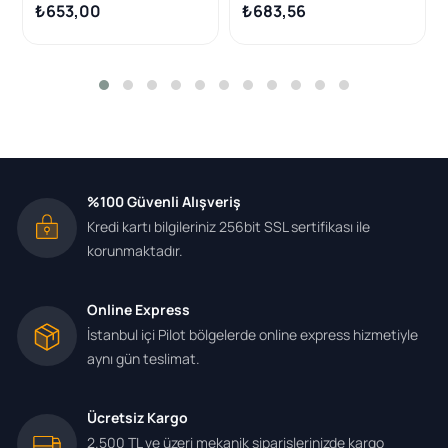
16V-1.6 16V 1998-2005 /
B Vectra A 1.6 98-09
₺653,00
₺683,56
Corsa B 1.2İ-1.4İ 1993-
2000 / Vectra B
1.6İ-1.8İ-2.0İ-2.5 V6 1995-
2003
%100 Güvenli Alışveriş
Kredi kartı bilgileriniz 256bit SSL sertifikası ile
korunmaktadır.
Online Express
İstanbul içi Pilot bölgelerde online express hizmetiyle
aynı gün teslimat.
Ücretsiz Kargo
2.500 TL ve üzeri mekanik siparişlerinizde kargo