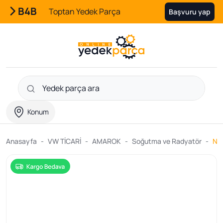
B4B
Toptan Yedek Parça
Başvuru yap
Konum
Anasayfa
VW TİCARİ
AMAROK
Soğutma ve Radyatör
NRF