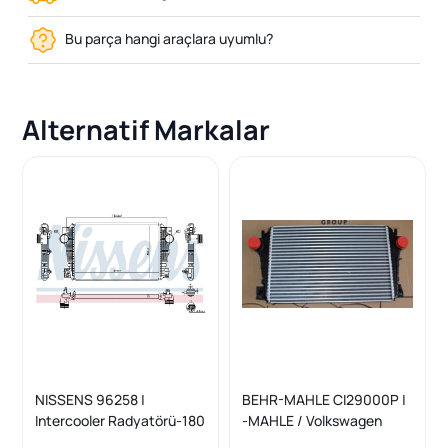
Bu parça hangi araçlara uyumlu?
Alternatif Markalar
NISSENS 96258 |
BEHR-MAHLE CI29000P |
Intercooler Radyatörü-180
-MAHLE / Volkswagen
Ps VW Amarok 10-Cnea-
Amarok 2010-2017 Model