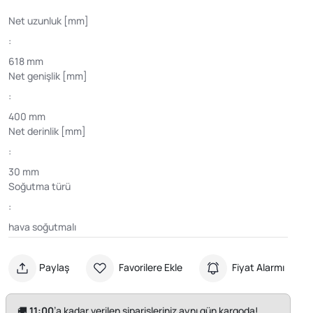
Net uzunluk [mm]
:
618 mm
Net genişlik [mm]
:
400 mm
Net derinlik [mm]
:
30 mm
Soğutma türü
:
hava soğutmalı
Paylaş
Favorilere Ekle
Fiyat Alarmı
🚚
11:00
’a kadar verilen siparişleriniz aynı gün kargoda!