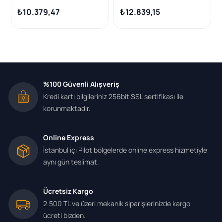
Csha
Arası 2.0TDI 180PS Motor
₺10.379,47
₺12.839,15
Turbo Radyatörü
%100 Güvenli Alışveriş
Kredi kartı bilgileriniz 256bit SSL sertifikası ile
korunmaktadır.
Online Express
İstanbul içi Pilot bölgelerde online express hizmetiyle
aynı gün teslimat.
Ücretsiz Kargo
2.500 TL ve üzeri mekanik siparişlerinizde kargo
ücreti bizden.