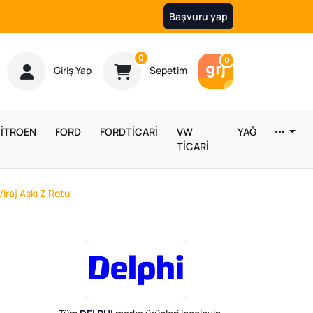
Başvuru yap
Ürün sayısı
0
Araç sayısı
0
Giriş Yap
Sepetim
İTROEN
FORD
FORDTİCARİ
VW
YAĞ
TİCARİ
iraj Askı Z Rotu