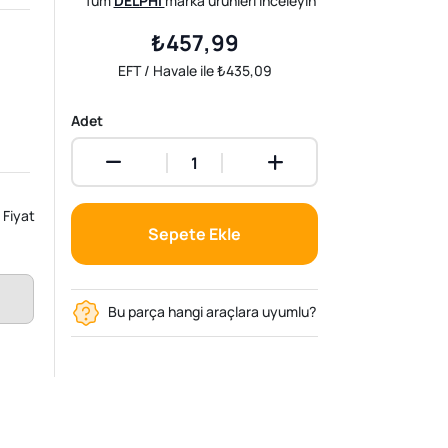
Tüm
DELPHI
marka ürünleri inceleyin
₺457,99
EFT / Havale ile ₺435,09
Adet
Fiyat
Sepete Ekle
Bu parça hangi araçlara uyumlu?