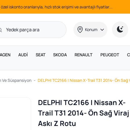
 özel iskonto oranlarıyla, hızlı stok erişimi ve avantajlı fiyatlar...
Konum
AGEN
AUDİ
SEAT
SKODA
RENAULT
PEUGEOT
C
m Ve Süspansiyon
DELPHI TC2166 | Nissan X-Trail T31 2014- Ön Sağ V
DELPHI TC2166 | Nissan X-
Trail T31 2014- Ön Sağ Viraj
Askı Z Rotu