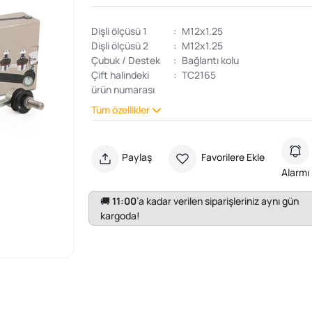
Dişli ölçüsü 1
:
M12x1.25
Dişli ölçüsü 2
:
M12x1.25
Çubuk / Destek
:
Bağlantı kolu
Çift halindeki
:
TC2165
ürün numarası
Tüm özellikler
Paylaş
Favorilere Ekle
Alarmı
🚚
11:00
’a kadar verilen siparişleriniz aynı gün
kargoda!