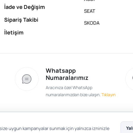
İade ve Değişim
SEAT
Sipariş Takibi
SKODA
İletişim
Whatsapp
Numaralarımız
Aracınıza özel WhatsApp
numaralarımızdan bize ulaşın.
Tıklayın
Satış Sözleşmesi
Gizlilik ve Güvenlik
Gizli
Yal
 size uygun kampanyalar sunmak için yalnızca izninizle