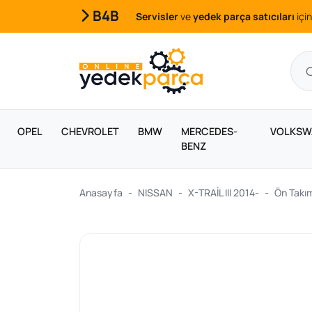
B4B
Servisler
ve
yedek parça satıcıları
için
OPEL
CHEVROLET
BMW
MERCEDES-
VOLKSW
BENZ
Anasayfa
NISSAN
X-TRAİL III 2014-
Ön Takı