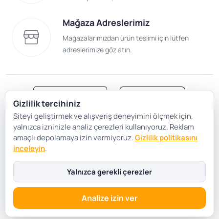
Mağaza Adreslerimiz
Mağazalarımızdan ürün teslimi için lütfen
adreslerimize göz atın.
Gizlilik tercihiniz
Siteyi geliştirmek ve alışveriş deneyimini ölçmek için,
Satış Sözleşmesi
Gizlilik ve Güvenlik
yalnızca izninizle analiz çerezleri kullanıyoruz. Reklam
Gizlilik Politikası
Çerez Tercihleri
amaçlı depolamaya izin vermiyoruz.
Gizlilik politikasını
inceleyin
.
Şartlar Koşullar
Yalnızca gerekli çerezler
Analize izin ver