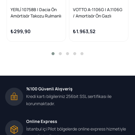
YERLİ 10758B | Dacia Ön
VOTTO A-1106G | A.1106G
Amörtisör Takozu Rulmanlı
/ Amortisör Ön Gazlı
Takım 1adet
Duster
₺299,90
₺1.963,52
%100 Güvenli Alışveriş
Kredi kartı bilgileriniz 256bit SSL sertifikası ile
korunmaktadır.
Online Express
İstanbul içi Pilot bölgelerde online express hizmetiyle