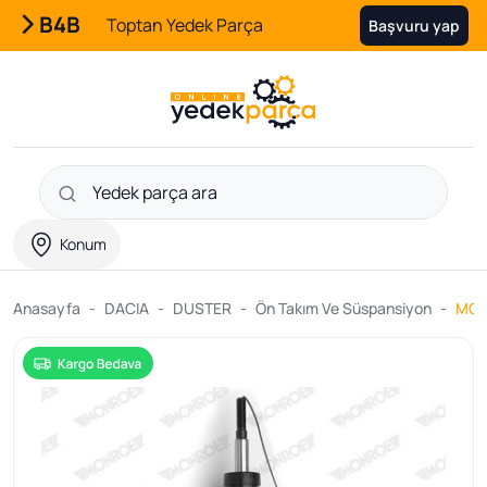
B4B
Toptan Yedek Parça
Başvuru yap
Konum
Anasayfa
DACIA
DUSTER
Ön Takım Ve Süspansiyon
MONR