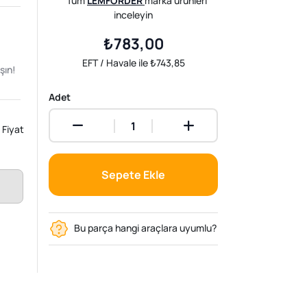
Tüm
LEMFORDER
marka ürünleri
inceleyin
₺783,00
EFT / Havale ile ₺743,85
şın!
Adet
Fiyat
Sepete Ekle
Bu parça hangi araçlara uyumlu?