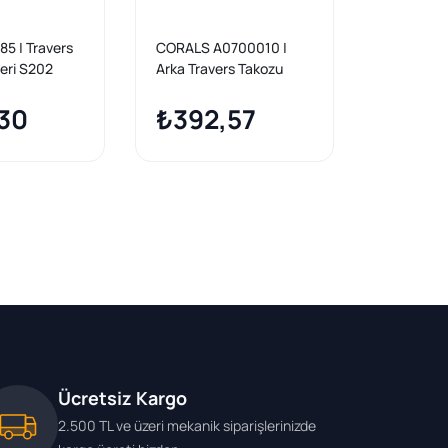
5 | Travers
CORALS A0700010 |
TOPRAN 4
eri S202
Arka Travers Takozu
Travers T
i S124 W214
W201 W124
(Mercedes
01 202
30
₺392,57
₺502
Ücretsiz Kargo
2.500 TL ve üzeri mekanik siparişlerinizde