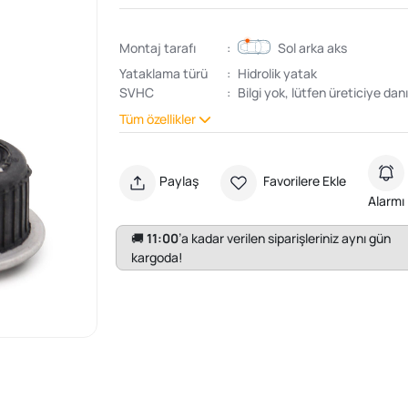
Montaj tarafı
:
Sol arka aks
Yataklama türü
:
Hidrolik yatak
SVHC
:
Bilgi yok, lütfen üreticiye danı
Tüm özellikler
Paylaş
Favorilere Ekle
Alarmı
🚚
11:00
’a kadar verilen siparişleriniz aynı gün
kargoda!