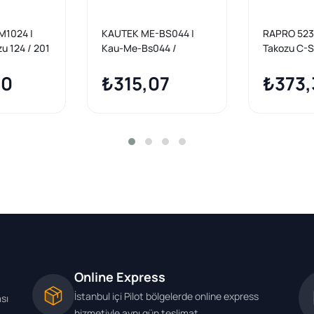
M1024 |
KAUTEK ME-BS044 |
RAPRO 5238
zu 124 / 201
Kau-Me-Bs044 /
Takozu C-S
M.Benz W124-201-202
W202 E-Ser
30
Arka Travers Takozu
₺315,07
W201 124 2
₺373,
Küçük 1243511942
Online Express
İstanbul içi Pilot bölgelerde online express
ası
hizmetiyle aynı gün teslimat.