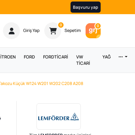
Başvuru yap
Ürün sayısı
0
Araç sayısı
0
Giriş Yap
Sepetim
İTROEN
FORD
FORDTİCARİ
VW
YAĞ
TİCARİ
 Takozu Küçük W124 W201 W202 C208 A208
4