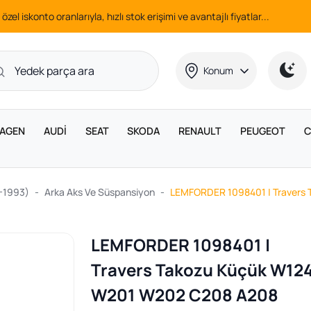
 özel iskonto oranlarıyla, hızlı stok erişimi ve avantajlı fiyatlar...
Konum
AGEN
AUDİ
SEAT
SKODA
RENAULT
PEUGEOT
C
-1993)
Arka Aks Ve Süspansiyon
LEMFORDER 1098401 | Travers
LEMFORDER 1098401 |
Travers Takozu Küçük W12
W201 W202 C208 A208