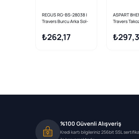
REGUS RG-BS-28038 |
ASPART 8HE
Travers Burcu Arka Sol-
Travers Tako
Sağ Mercedes 190
/ 202 Küçük
(W201) 2.0 1982-1993
₺262,17
₺297,
%100 Güvenli Alışveriş
Kredi kartı bilgileriniz 256bit SSL sertifik