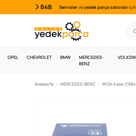
B4B
Servisler
ve
yedek parça satıcıları
için
OPEL
CHEVROLET
BMW
MERCEDES-
VOLKSW
BENZ
Anasayfa
MERCEDES-BENZ
W124 Kasa (1984