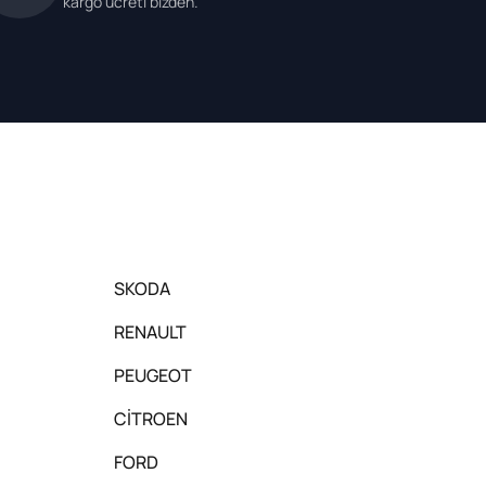
kargo ücreti bizden.
SKODA
RENAULT
PEUGEOT
CİTROEN
FORD