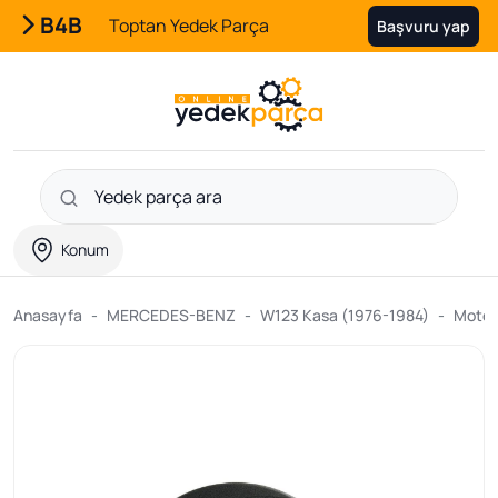
B4B
Toptan Yedek Parça
Başvuru yap
Konum
Anasayfa
MERCEDES-BENZ
W123 Kasa (1976-1984)
Motor 