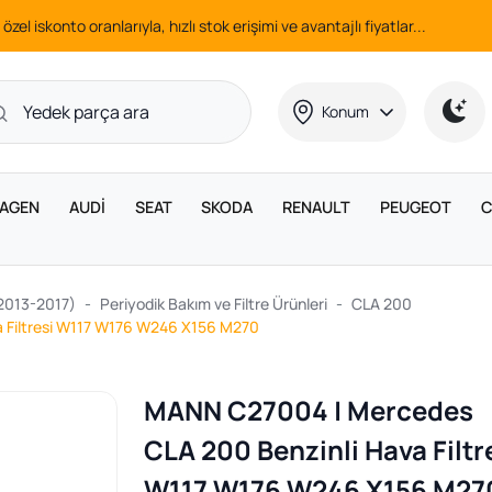
 özel iskonto oranlarıyla, hızlı stok erişimi ve avantajlı fiyatlar...
Konum
AGEN
AUDİ
SEAT
SKODA
RENAULT
PEUGEOT
C
(2013-2017)
Periyodik Bakım ve Filtre Ürünleri
CLA 200
 Filtresi W117 W176 W246 X156 M270
MANN C27004 | Mercedes
CLA 200 Benzinli Hava Filtr
W117 W176 W246 X156 M27