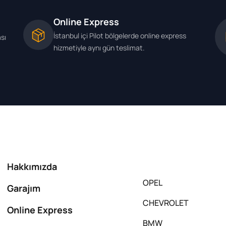
Online Express
İstanbul içi Pilot bölgelerde online express
ası
hizmetiyle aynı gün teslimat.
Hakkımızda
OPEL
Garajım
CHEVROLET
Online Express
BMW