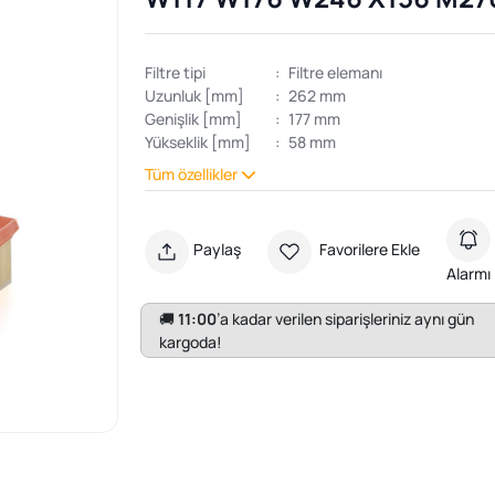
Filtre tipi
:
Filtre elemanı
Uzunluk [mm]
:
262 mm
Genişlik [mm]
:
177 mm
Yükseklik [mm]
:
58 mm
Tüm özellikler
Paylaş
Favorilere Ekle
Alarmı
🚚
11:00
’a kadar verilen siparişleriniz aynı gün
kargoda!