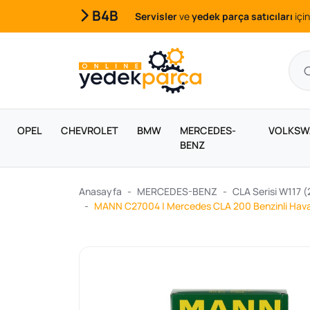
B4B
Servisler
ve
yedek parça satıcıları
için
OPEL
CHEVROLET
BMW
MERCEDES-
VOLKSW
BENZ
Anasayfa
MERCEDES-BENZ
CLA Serisi W117 
MANN C27004 | Mercedes CLA 200 Benzinli Hava