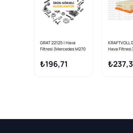
GRAT 22125 | Hava
KRAFTVOLL 0
Filtresi (Mercedes M270
Hava Filtresi
W117-176-246)
W176 12 > 18
₺196,71
18 C117 13 > 
₺237,
19