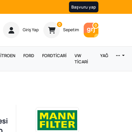
Başvuru yap
Ürün sayısı
0
Araç sayısı
0
Giriş Yap
Sepetim
İTROEN
FORD
FORDTİCARİ
VW
YAĞ
TİCARİ
esi
0