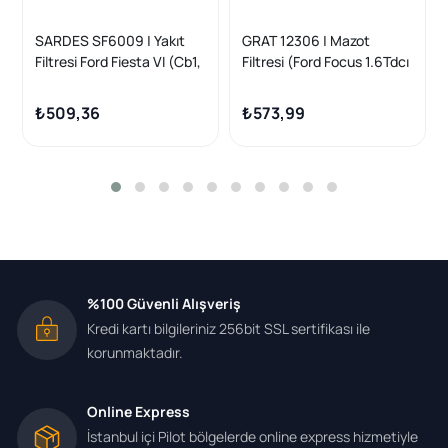
SARDES SF6009 | Yakıt
GRAT 12306 | Mazot
Filtresi Ford Fiesta VI (Cb1,
Filtresi (Ford Focus 1.6Tdcı
Ccn) 08-17 1.4 TDCI 1.6
11- Peugeot 301 308
TDCI
Partner Citroen C-Elysee
₺509,36
₺573,99
C3 C4 C5 Berlingo 1.6 HDI)
%100 Güvenli Alışveriş
Kredi kartı bilgileriniz 256bit SSL sertifikası ile
korunmaktadır.
Online Express
İstanbul içi Pilot bölgelerde online express hizmetiyle