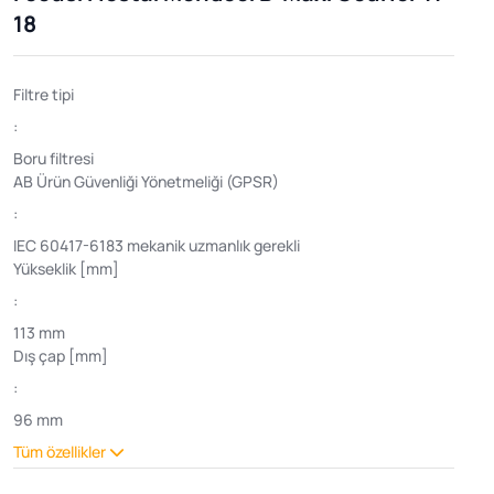
18
Filtre tipi
:
Boru filtresi
AB Ürün Güvenliği Yönetmeliği (GPSR)
:
IEC 60417-6183 mekanik uzmanlık gerekli
Yükseklik [mm]
:
113 mm
Dış çap [mm]
:
96 mm
Tüm özellikler