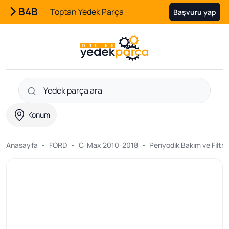
B4B
Toptan Yedek Parça
Başvuru yap
Konum
Anasayfa
FORD
C-Max 2010-2018
Periyodik Bakım ve Filtre