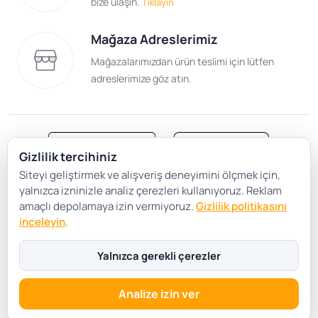
bize ulaşın.
Tıklayın
Mağaza Adreslerimiz
Mağazalarımızdan ürün teslimi için lütfen
adreslerimize göz atın.
Gizlilik tercihiniz
Siteyi geliştirmek ve alışveriş deneyimini ölçmek için,
Satış Sözleşmesi
Gizlilik ve Güvenlik
yalnızca izninizle analiz çerezleri kullanıyoruz. Reklam
Gizlilik Politikası
Çerez Tercihleri
amaçlı depolamaya izin vermiyoruz.
Gizlilik politikasını
inceleyin
.
Şartlar Koşullar
Yalnızca gerekli çerezler
Analize izin ver