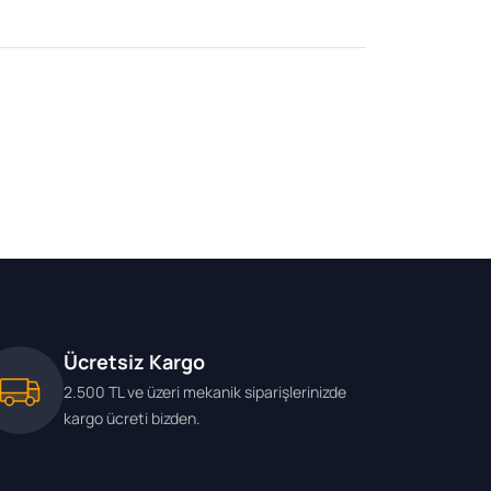
Ücretsiz Kargo
2.500 TL ve üzeri mekanik siparişlerinizde
kargo ücreti bizden.