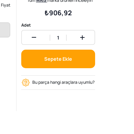
Tüm
MAIS
marka ürünleri inceleyin
Fiyat
₺906,92
Adet
Sepete Ekle
Bu parça hangi araçlara uyumlu?