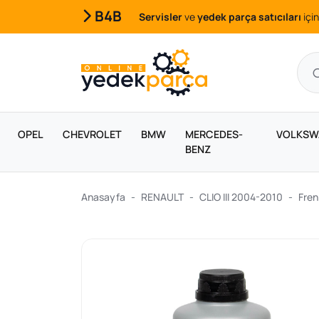
B4B
Servisler
ve
yedek parça satıcıları
için
OPEL
CHEVROLET
BMW
MERCEDES-
VOLKSW
BENZ
Anasayfa
RENAULT
CLIO III 2004-2010
Fren