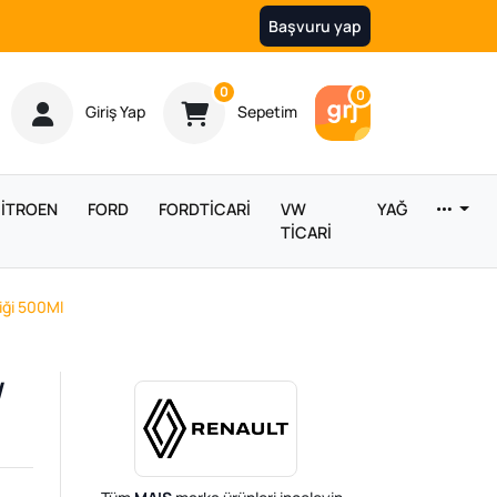
Başvuru yap
Ürün sayısı
0
Araç sayısı
0
Giriş Yap
Sepetim
İTROEN
FORD
FORDTİCARİ
VW
YAĞ
TİCARİ
iği 500Ml
/