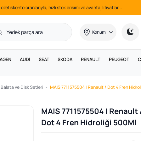
 özel iskonto oranlarıyla, hızlı stok erişimi ve avantajlı fiyatlar...
Konum
AGEN
AUDİ
SEAT
SKODA
RENAULT
PEUGEOT
C
 Balata ve Disk Setleri
MAIS 7711575504 | Renault / Dot 4 Fren Hidrol
MAIS 7711575504 | Renault 
Dot 4 Fren Hidroliği 500Ml