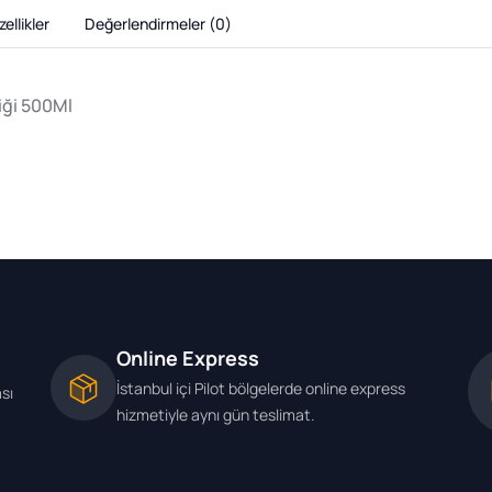
ellikler
Değerlendirmeler (
0
)
iği 500Ml
Online Express
İstanbul içi Pilot bölgelerde online express
ası
hizmetiyle aynı gün teslimat.