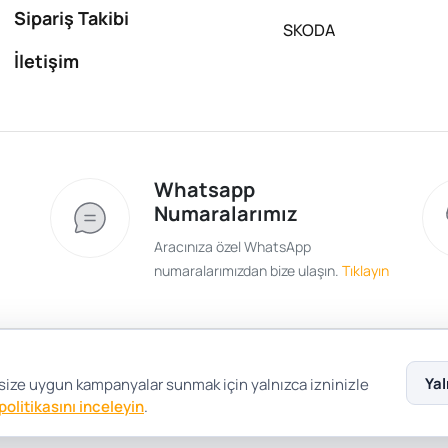
Sipariş Takibi
SKODA
İletişim
Whatsapp
Numaralarımız
Aracınıza özel WhatsApp
numaralarımızdan bize ulaşın.
Tıklayın
Satış Sözleşmesi
Gizlilik ve Güvenlik
Gizli
Yal
 size uygun kampanyalar sunmak için yalnızca izninizle
 politikasını inceleyin
.
Çerez Tercihleri
Şartlar Koşullar