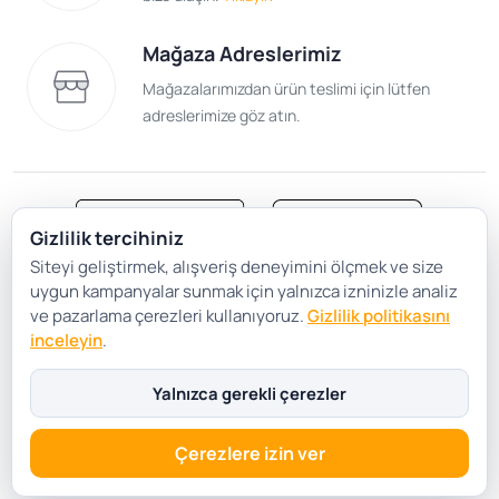
Mağaza Adreslerimiz
Mağazalarımızdan ürün teslimi için lütfen
adreslerimize göz atın.
Gizlilik tercihiniz
Siteyi geliştirmek, alışveriş deneyimini ölçmek ve size
Satış Sözleşmesi
Gizlilik ve Güvenlik
uygun kampanyalar sunmak için yalnızca izninizle analiz
Gizlilik Politikası
Çerez Tercihleri
ve pazarlama çerezleri kullanıyoruz.
Gizlilik politikasını
inceleyin
.
Şartlar Koşullar
Yalnızca gerekli çerezler
Çerezlere izin ver