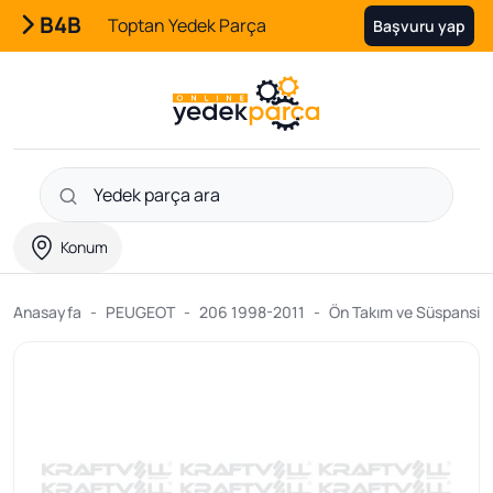
B4B
Toptan Yedek Parça
Başvuru yap
Konum
Anasayfa
PEUGEOT
206 1998-2011
Ön Takım ve Süspansiyo