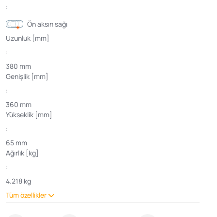
:
Ön aksın sağı
Uzunluk [mm]
:
380 mm
Genişlik [mm]
:
360 mm
Yükseklik [mm]
:
65 mm
Ağırlık [kg]
:
4.218 kg
Tüm özellikler