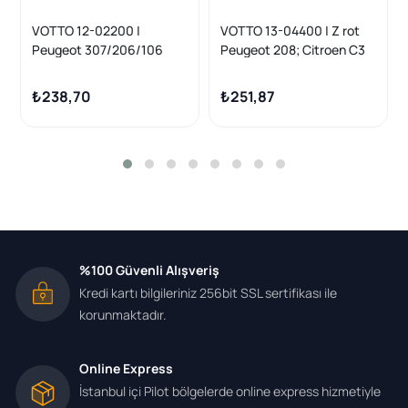
VOTTO 12-02200 |
VOTTO 13-04400 | Z rot
Peugeot 307/206/106
Peugeot 208; Citroen C3
Sağ Rot Başı Yansanayi
10-
₺238,70
₺251,87
%100 Güvenli Alışveriş
Kredi kartı bilgileriniz 256bit SSL sertifikası ile
korunmaktadır.
Online Express
İstanbul içi Pilot bölgelerde online express hizmetiyle