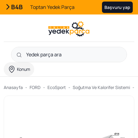
B4B
Toptan Yedek Parça
Başvuru yap
Konum
Anasayfa
FORD
EcoSport
Soğutma Ve Kalorifer Sistemi