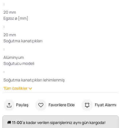
:
20 mm
Egzoz ø [mm]
:
20 mm
Soğutma kanatçıkları
:
Alüminyum
Soğutucu modeli
:
Soğutma kanatçıkları lehimlenmiş
Tüm özellikler
Paylaş
Favorilere Ekle
Fiyat Alarmı
🚚
11:00
’a kadar verilen siparişleriniz aynı gün kargoda!