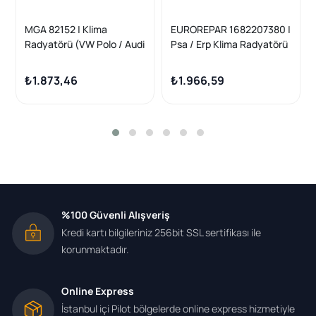
MGA 82152 | Klima
EUROREPAR 1682207380 |
Radyatörü (VW Polo / Audi
Psa / Erp Klima Radyatörü
A1 / Seat Ibiza / Toledo /
Audi A1 Polo 1.2 Tfs I 1.4
Skoda Fabia / Rapid)
TFSI 342395
₺1.873,46
₺1.966,59
%100 Güvenli Alışveriş
Kredi kartı bilgileriniz 256bit SSL sertifikası ile
korunmaktadır.
Online Express
İstanbul içi Pilot bölgelerde online express hizmetiyle