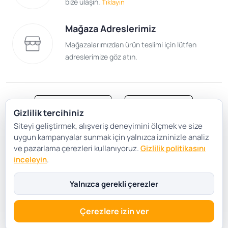
bize ulaşın.
Tıklayın
Mağaza Adreslerimiz
Mağazalarımızdan ürün teslimi için lütfen
adreslerimize göz atın.
Gizlilik tercihiniz
Siteyi geliştirmek, alışveriş deneyimini ölçmek ve size
Satış Sözleşmesi
Gizlilik ve Güvenlik
uygun kampanyalar sunmak için yalnızca izninizle analiz
Gizlilik Politikası
Çerez Tercihleri
ve pazarlama çerezleri kullanıyoruz.
Gizlilik politikasını
inceleyin
.
Şartlar Koşullar
Yalnızca gerekli çerezler
Çerezlere izin ver