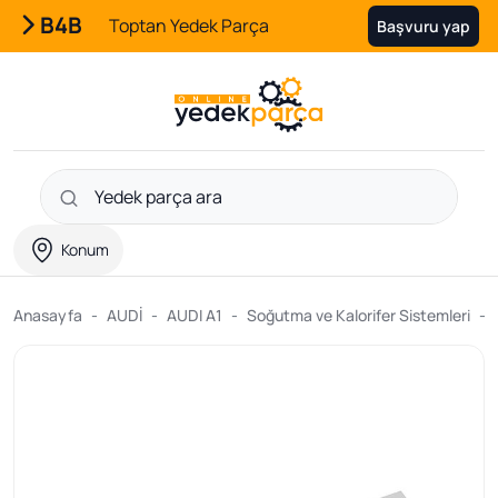
B4B
Toptan Yedek Parça
Başvuru yap
Konum
Anasayfa
AUDİ
AUDI A1
Soğutma ve Kalorifer Sistemleri