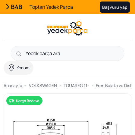
B4B
Toptan Yedek Parça
Başvuru yap
Konum
Anasayfa
VOLKSWAGEN
TOUAREG 11-
Fren Balata ve Disk S