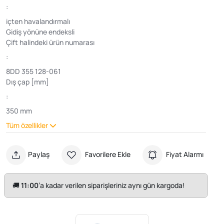
:
içten havalandırmalı
Gidiş yönüne endeksli
Çift halindeki ürün numarası
:
8DD 355 128-061
Dış çap [mm]
:
350 mm
Tüm özellikler
Paylaş
Favorilere Ekle
Fiyat Alarmı
🚚
11:00
’a kadar verilen siparişleriniz aynı gün kargoda!