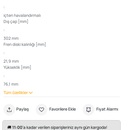
:
içten havalandırmalı
Dış çap [mm]
:
302 mm
Fren diski kalınlığı [mm]
:
21,9 mm
Yükseklik [mm]
:
76,1 mm
Tüm özellikler
Paylaş
Favorilere Ekle
Fiyat Alarmı
🚚
11:00
’a kadar verilen siparişleriniz aynı gün kargoda!