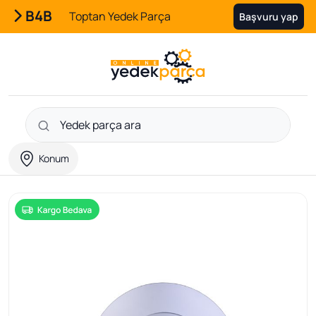
B4B
Toptan Yedek Parça
Başvuru yap
Konum