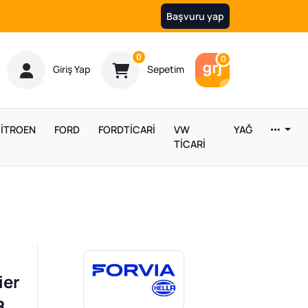
Başvuru yap
Ürün sayısı
0
Araç sayısı
0
Giriş Yap
Sepetim
İTROEN
FORD
FORDTİCARİ
VW
YAĞ
TİCARİ
ier
8