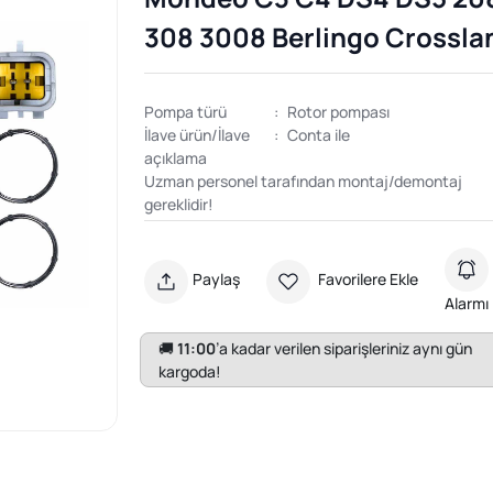
308 3008 Berlingo Crossla
Pompa türü
:
Rotor pompası
İlave ürün/İlave
:
Conta ile
açıklama
Uzman personel tarafından montaj/demontaj
gereklidir!
Paylaş
Favorilere Ekle
Alarmı
🚚
11:00
’a kadar verilen siparişleriniz aynı gün
kargoda!