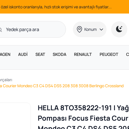
 özel iskonto oranlarıyla, hızlı stok erişimi ve avantajlı fiyatlar...
Konum
AGEN
AUDİ
SEAT
SKODA
RENAULT
PEUGEOT
C
rçaları
a Courier Mondeo C3 C4 DS4 DS5 208 308 3008 Berlingo Crossland
HELLA 8TO358222-191 | Yağ
Pompası Focus Fiesta Cour
Mondeo C3 C4 DS4 DS5 20