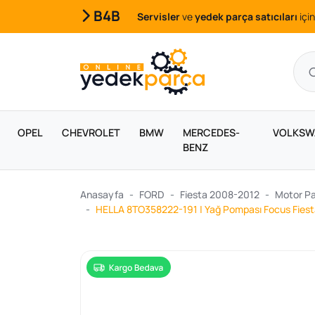
B4B
Servisler
ve
yedek parça satıcıları
için
OPEL
CHEVROLET
BMW
MERCEDES-
VOLKSW
BENZ
Anasayfa
FORD
Fiesta 2008-2012
Motor Pa
HELLA 8TO358222-191 | Yağ Pompası Focus Fiest