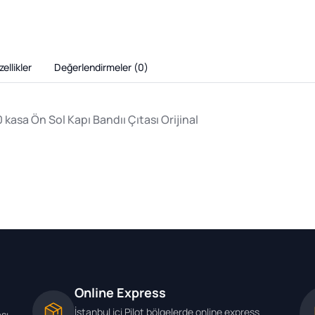
ellikler
Değerlendirmeler (
0
)
asa Ön Sol Kapı Bandıı Çıtası Orijinal
Online Express
İstanbul içi Pilot bölgelerde online express
ası