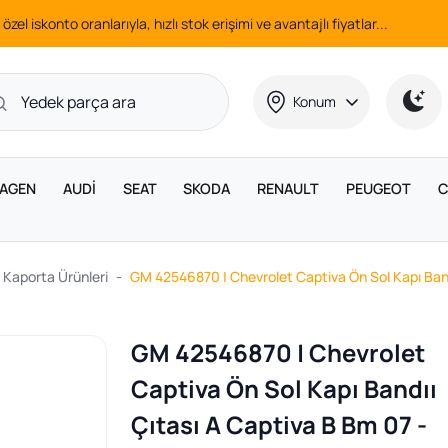
 özel iskonto oranlarıyla, hızlı stok erişimi ve avantajlı fiyatlar...
Konum
AGEN
AUDİ
SEAT
SKODA
RENAULT
PEUGEOT
C
 Kaporta Ürünleri
GM 42546870 | Chevrolet Captiva Ön Sol Kapı Band
GM 42546870 | Chevrolet
Captiva Ön Sol Kapı Bandıı
Çıtası A Captiva B Bm 07 -