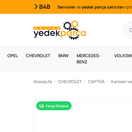
B4B
Servisler
ve
yedek parça satıcıları
için
OPEL
CHEVROLET
BMW
MERCEDES-
VOLKSW
BENZ
Anasayfa
CHEVROLET
CAPTİVA
Karoseri ve