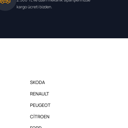
kargo ücreti bizden.
SKODA
RENAULT
PEUGEOT
CİTROEN
FORD