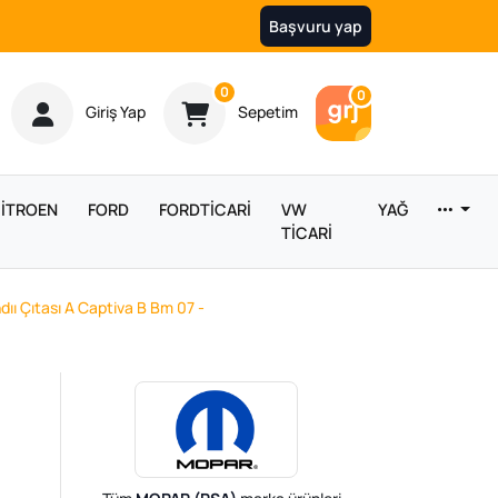
Başvuru yap
Ürün sayısı
0
Araç sayısı
0
Giriş Yap
Sepetim
İTROEN
FORD
FORDTİCARİ
VW
YAĞ
TİCARİ
ıı Çıtası A Captiva B Bm 07 -