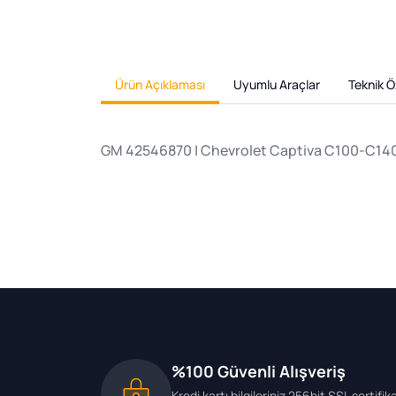
Ürün Açıklaması
Uyumlu Araçlar
Teknik Öz
GM 42546870 | Chevrolet Captiva C100-C140 k
%100 Güvenli Alışveriş
Kredi kartı bilgileriniz 256bit SSL sertifik