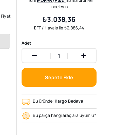
Tüm
MOPAR (PSA)
marka ürünleri
inceleyin
Fiyat
₺3.038,36
EFT / Havale ile ₺2.886,44
Adet
Sepete Ekle
Bu üründe:
Kargo Bedava
Bu parça hangi araçlara uyumlu?