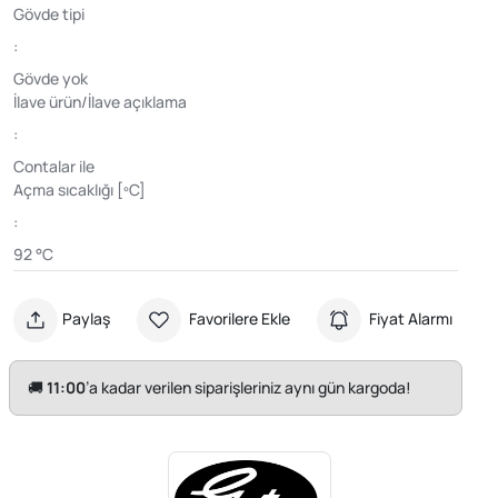
Gövde tipi
:
Gövde yok
İlave ürün/İlave açıklama
:
Contalar ile
Açma sıcaklığı [ºC]
:
92 °C
Paylaş
Favorilere Ekle
Fiyat Alarmı
🚚
11:00
’a kadar verilen siparişleriniz aynı gün kargoda!