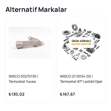
Alternatif Markalar
WISCO 93275736 |
WISCO 2113034-00 |
Termostat Yuvası
Termostat 87° Lastikli Opel
Termostatsız (Cıkıntılı Tip)
Astra Corsa Ascona 1.4 8V
Opel Astra F Corsa B
C 1.4 Nz X 1.4 Nz C 1.2 Nz
₺130,02
₺167,67
Vectra A 1.2 88 >
1986 >