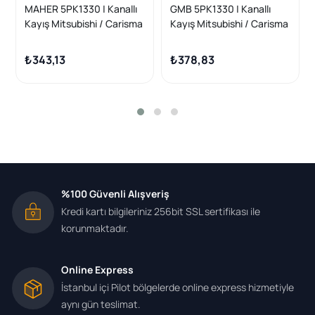
MAHER 5PK1330 | Kanallı
GMB 5PK1330 | Kanallı
Kayış Mitsubishi / Carisma
Kayış Mitsubishi / Carisma
1.6 1.8 16V Galant VI Pajero
1.6 1.8 16V Galant VI Pajero
₺343,13
₺378,83
%100 Güvenli Alışveriş
Kredi kartı bilgileriniz 256bit SSL sertifikası ile
korunmaktadır.
Online Express
İstanbul içi Pilot bölgelerde online express hizmetiyle
aynı gün teslimat.