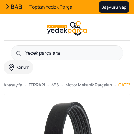
B4B
Toptan Yedek Parça
Başvuru yap
Konum
Anasayfa
FERRARI
456
Motor Mekanik Parçaları
GATES 5P