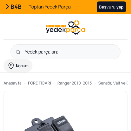
B4B
Toptan Yedek Parça
Başvuru yap
Konum
Anasayfa
FORDTİCARİ
Ranger 2010-2013
Sensör, Valf ve El