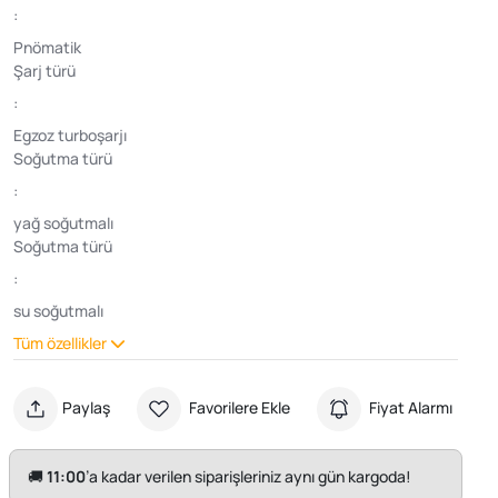
:
Pnömatik
Şarj türü
:
Egzoz turboşarjı
Soğutma türü
:
yağ soğutmalı
Soğutma türü
:
su soğutmalı
Tüm özellikler
Paylaş
Favorilere Ekle
Fiyat Alarmı
🚚
11:00
’a kadar verilen siparişleriniz aynı gün kargoda!