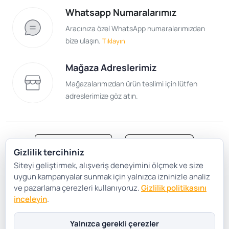
Whatsapp Numaralarımız
Aracınıza özel WhatsApp numaralarımızdan
bize ulaşın.
Tıklayın
Mağaza Adreslerimiz
Mağazalarımızdan ürün teslimi için lütfen
adreslerimize göz atın.
Gizlilik tercihiniz
Siteyi geliştirmek, alışveriş deneyimini ölçmek ve size
Satış Sözleşmesi
Gizlilik ve Güvenlik
uygun kampanyalar sunmak için yalnızca izninizle analiz
Gizlilik Politikası
Çerez Tercihleri
ve pazarlama çerezleri kullanıyoruz.
Gizlilik politikasını
inceleyin
.
Şartlar Koşullar
Yalnızca gerekli çerezler