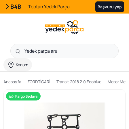
B4B
Toptan Yedek Parça
Başvuru yap
Konum
Anasayfa
FORDTİCARİ
Transit 2018 2.0 Ecoblue
Motor Meka