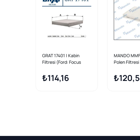
GRAT 17401 | Kabin
MANDO MMF
Filtresi (Ford: Focus
Polen Filtresi
Cmax 03-Mondeo 07-
Mondeo-Sma
14-Kuga 08-12)
₺114,16
04-C-Max
₺120,5