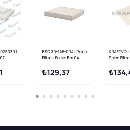
025039 |
BSG 30-145-004 | Polen
KRAFTVOLL
 07-
Filtresi Focus Bm 04 -
Polen Filtr
x-Kuga
Max Cap 04
1
₺129,37
II Cb4 04 >
₺134,
> Mondeo II
07 >