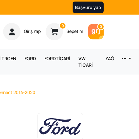
Başvuru yap
Ürün sayısı
0
Araç sayısı
0
Giriş Yap
Sepetim
İTROEN
FORD
FORDTİCARİ
VW
YAĞ
TİCARİ
Connect 2014-2020