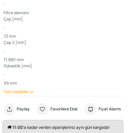
:
Filtre elemanı
Çap [mm]
:
72 mm
Çap 2 [mm]
:
71.880 mm
Yükseklik [mm]
:
99 mm
Tüm özellikler
Paylaş
Favorilere Ekle
Fiyat Alarmı
🚚
11:00
’a kadar verilen siparişleriniz aynı gün kargoda!