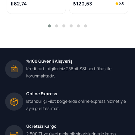
Fiat 1.4 / 1.6 HDI 99 -
vo 1.4-1.6 HDi/TDCi
₺82,74
₺120,63
5,0
%100 Güvenli Alışveriş
Kredi kartı bilgileriniz 256bit SSL sertifikası ile
korunmaktadır.
Online Express
İstanbul içi Pilot bölgelerde online express hizmetiyle
aynı gün teslimat.
Ücretsiz Kargo
2.500 TL ve üzeri mekanik siparişlerinizde kargo