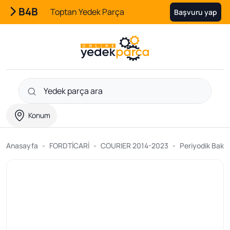
B4B
Toptan Yedek Parça
Başvuru yap
Konum
Anasayfa
FORDTİCARİ
COURIER 2014-2023
Periyodik Bakım 