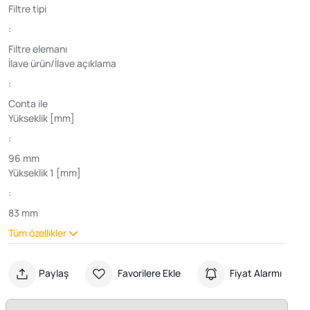
Filtre tipi
:
Filtre elemanı
İlave ürün/İlave açıklama
:
Conta ile
Yükseklik [mm]
:
96 mm
Yükseklik 1 [mm]
:
83 mm
Tüm özellikler
Paylaş
Favorilere Ekle
Fiyat Alarmı