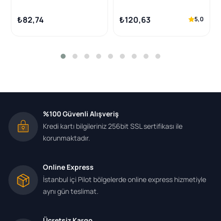
/ Mazda / Volvo / BMW /
Peugeot/Citroen/Ford/Vol
Fiat 1.4 / 1.6 HDI 99 -
vo 1.4-1.6 HDi/TDCi
₺82,74
₺120,63
5,0
%100 Güvenli Alışveriş
Kredi kartı bilgileriniz 256bit SSL sertifikası ile
korunmaktadır.
Online Express
İstanbul içi Pilot bölgelerde online express hizmetiyle
aynı gün teslimat.
Ücretsiz Kargo