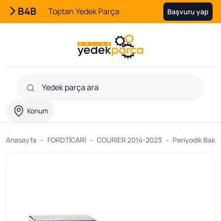
B4B
Toptan Yedek Parça
Başvuru yap
Konum
Anasayfa
FORDTİCARİ
COURIER 2014-2023
Periyodik Bakım 