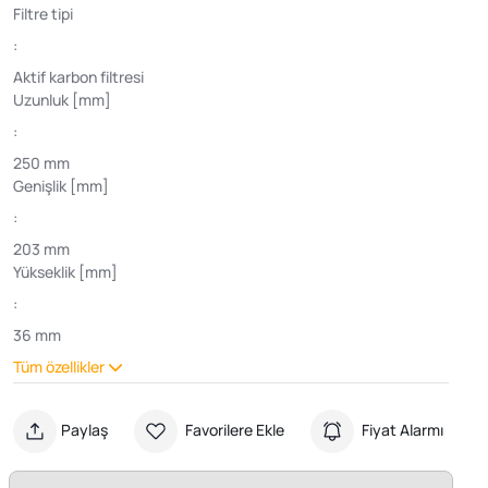
Filtre tipi
:
Aktif karbon filtresi
Uzunluk [mm]
:
250 mm
Genişlik [mm]
:
203 mm
Yükseklik [mm]
:
36 mm
Tüm özellikler
Paylaş
Favorilere Ekle
Fiyat Alarmı