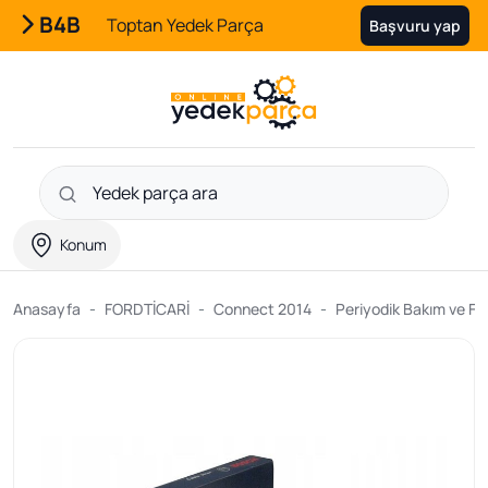
B4B
Toptan Yedek Parça
Başvuru yap
Konum
Anasayfa
FORDTİCARİ
Connect 2014
Periyodik Bakım ve Fil