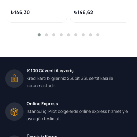
Fcs 1.4-1.6Hdi
Duratec 1.4 1.6 1.8 2.0
₺146,30
₺146,62
%100 Güvenli Alışveriş
Kredi kartı bilgileriniz 256bit SSL sertifikası ile
korunmaktadır.
Online Express
İstanbul içi Pilot bölgelerde online express hizmetiyle
aynı gün teslimat.
Ücretsiz Kargo