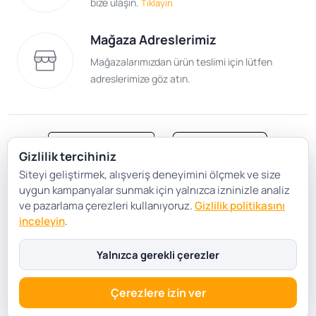
bize ulaşın.
Tıklayın
Mağaza Adreslerimiz
Mağazalarımızdan ürün teslimi için lütfen
adreslerimize göz atın.
Gizlilik tercihiniz
Siteyi geliştirmek, alışveriş deneyimini ölçmek ve size
Satış Sözleşmesi
Gizlilik ve Güvenlik
uygun kampanyalar sunmak için yalnızca izninizle analiz
Gizlilik Politikası
Çerez Tercihleri
ve pazarlama çerezleri kullanıyoruz.
Gizlilik politikasını
inceleyin
.
Şartlar Koşullar
Yalnızca gerekli çerezler
Çerezlere izin ver