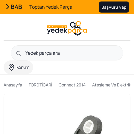
B4B
Toptan Yedek Parça
Başvuru yap
Konum
Anasayfa
FORDTİCARİ
Connect 2014
Ateşleme Ve Elektrik P