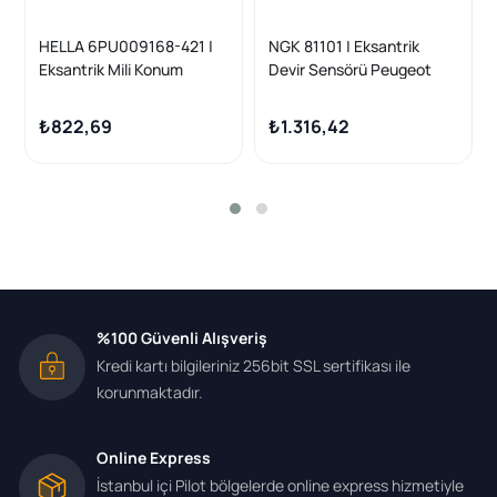
HELLA 6PU009168-421 |
NGK 81101 | Eksantrik
Eksantrik Mili Konum
Devir Sensörü Peugeot
Sensörü Citroen Berlingo-
208/2008/301/308/508,
C3 II / Peugeot 508 / Ford
Ford Focus/Mondeo,
₺822,69
₺1.316,42
Focus 1.5-1.6 HDI 2014 >
Citroen C3 II
%100 Güvenli Alışveriş
Kredi kartı bilgileriniz 256bit SSL sertifikası ile
korunmaktadır.
Online Express
İstanbul içi Pilot bölgelerde online express hizmetiyle