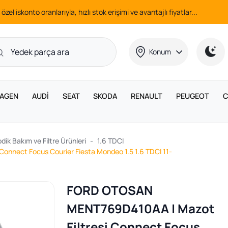
 özel iskonto oranlarıyla, hızlı stok erişimi ve avantajlı fiyatlar...
Konum
AGEN
AUDİ
SEAT
SKODA
RENAULT
PEUGEOT
C
dik Bakım ve Filtre Ürünleri
1.6 TDCI
nnect Focus Courier Fiesta Mondeo 1.5 1.6 TDCI 11-
FORD OTOSAN
MENT769D410AA | Mazot
Filtresi Connect Focus