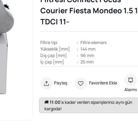
Courier Fiesta Mondeo 1.5 1
TDCI 11-
Filtre tipi
:
Filtre elemanı
Yükseklik [mm]
:
144 mm
Dış çap [mm]
:
96 mm
İç çap [mm]
:
25 mm
Paylaş
Favorilere Ekle
Alarmı
🚚
11:00
’a kadar verilen siparişleriniz aynı gün
kargoda!