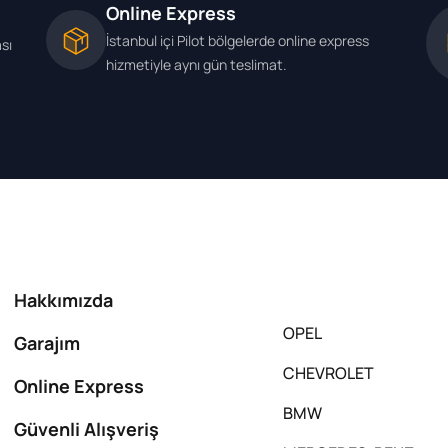
Online Express
İstanbul içi Pilot bölgelerde online express
ası
hizmetiyle aynı gün teslimat.
Hakkımızda
OPEL
Garajım
CHEVROLET
Online Express
BMW
Güvenli Alışveriş