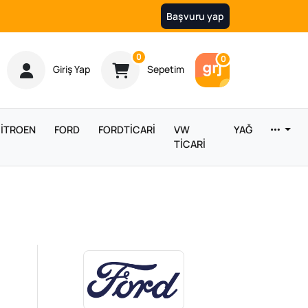
Başvuru yap
Ürün sayısı
0
Araç sayısı
0
Giriş Yap
Sepetim
İTROEN
FORD
FORDTİCARİ
VW
YAĞ
TİCARİ