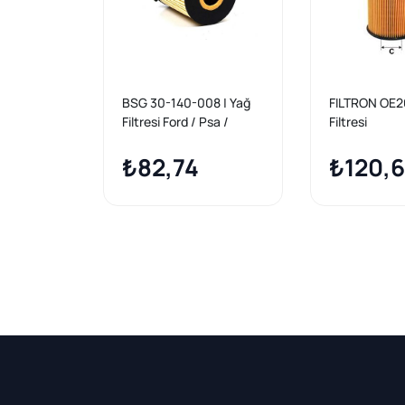
BSG 30-140-008 | Yağ
FILTRON OE2
Filtresi Ford / Psa /
Filtresi
Toyota / Mazda / Volvo /
Peugeot/Cit
BMW / Fiat 1.4 / 1.6 HDI
₺82,74
Volvo 1.4-1.6
₺120,
99 -