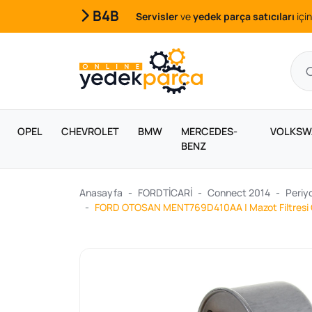
B4B
Servisler
ve
yedek parça satıcıları
için
OPEL
CHEVROLET
BMW
MERCEDES-
VOLKSW
BENZ
Anasayfa
FORDTİCARİ
Connect 2014
Periyo
FORD OTOSAN MENT769D410AA | Mazot Filtresi Co