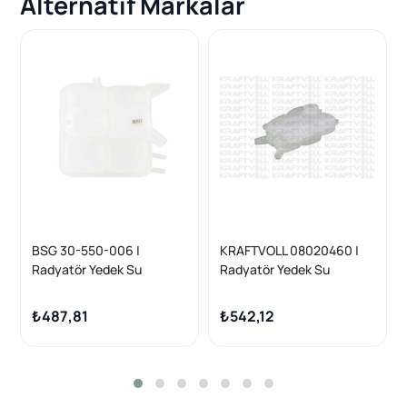
Alternatif Markalar
BSG 30-550-006 |
KRAFTVOLL 08020460 |
Radyatör Yedek Su
Radyatör Yedek Su
Deposu Focus / C-Max /
Deposu Focus II 04 > 08 C
Mazda 3 / C30 1.6 Zetec-S
Max 03 > 10 1.4 Zetec-S /
₺487,81
₺542,12
03-11
1.8 / 2.0 16V 04 > 08 Kuga
2.0