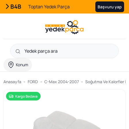
B4B
Toptan Yedek Parça
Başvuru yap
Konum
Anasayfa
FORD
C-Max 2004-2007
Soğutma Ve Kalorfier Pa