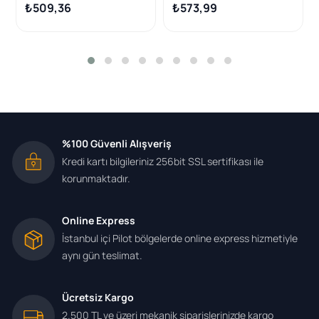
TDCI
Partner Citroen C-Elysee
₺509,36
₺573,99
C3 C4 C5 Berlingo 1.6 HDI)
%100 Güvenli Alışveriş
Kredi kartı bilgileriniz 256bit SSL sertifikası ile
korunmaktadır.
Online Express
İstanbul içi Pilot bölgelerde online express hizmetiyle
aynı gün teslimat.
Ücretsiz Kargo
2.500 TL ve üzeri mekanik siparişlerinizde kargo