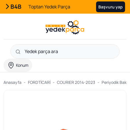
B4B
Toptan Yedek Parça
Başvuru yap
Konum
Anasayfa
FORDTİCARİ
COURIER 2014-2023
Periyodik Bakım 