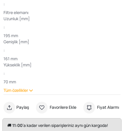
:
Filtre elemanı
Uzunluk [mm]
:
195 mm
Genişlik [mm]
:
161 mm
Yükseklik [mm]
:
70 mm
Tüm özellikler
Paylaş
Favorilere Ekle
Fiyat Alarmı
🚚
11:00
’a kadar verilen siparişleriniz aynı gün kargoda!