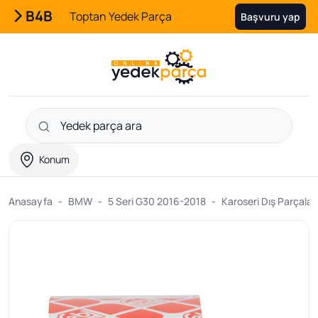
B4B
Toptan Yedek Parça
Başvuru yap
Konum
Anasayfa
BMW
5 Seri G30 2016-2018
Karoseri Dış Parçalar