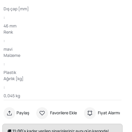
Dış çap [mm]
:
46 mm
Renk
:
mavi
Malzeme
:
Plastik
Ağırlık [kg]
:
0,045 kg
Paylaş
Favorilere Ekle
Fiyat Alarmı
🚚
11:00
’a kadar verilen siparişleriniz aynı gün kargoda!